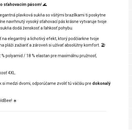
 so sťahovacím pásom
! 🌊
egantná plavková sukňa so všitými brazílkami ti poskytne
álne navrhnutý vysoký sťahovací pás krásne vytvaruje tvoje
ná sukňa dodá ženskosť a ľahkosť pohybu.
na elegantný a lichotivý efekt, ktorý podčiarkne tvoje
 na pláži zažiariť a zároveň si užívať absolútny komfort. 🏖️
2 % polyamid / 18 % elastan pre maximálnu pružnosť,
kosť 4XL.
k si medzi dvomi, odporúčame zvoliť tú väčšiu pre
dokonalý
ldBee! ☀️