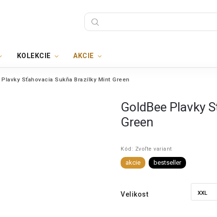
KOLEKCIE
AKCIE
Plavky Sťahovacia Sukňa Brazílky Mint Green
GoldBee Plavky S
Green
Kód:
Zvoľte variant
akcie
bestseller
Velikost