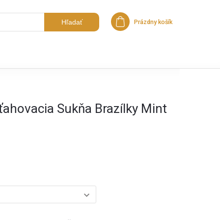
Hľadať
Prázdny košík
Nákupný košík
ťahovacia Sukňa Brazílky Mint