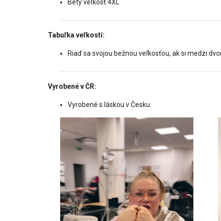
Bety veľkosť 4XL
Tabuľka veľkostí:
Riaď sa svojou bežnou veľkosťou, ak si medzi dvo
Vyrobené v ČR:
Vyrobené s láskou v Česku