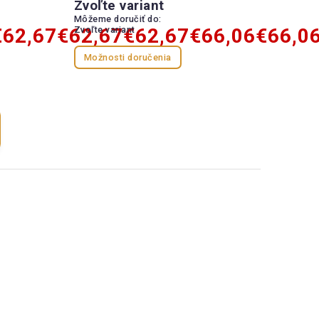
Zvoľte variant
Môžeme doručiť do:
€62,67
€62,67
Zvoľte variant
€62,67
€66,06
€66,0
Možnosti doručenia