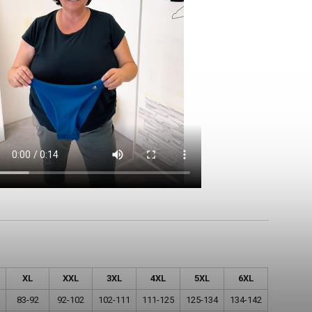
XL
XXL
3XL
4XL
5XL
6XL
83-92
92-102
102-111
111-125
125-134
134-142