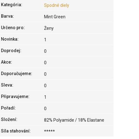
Kategória
:
Spodné diely
Barva
:
Mint Green
Určeno pro
:
Ženy
Novinka
:
1
Doprodej
:
0
Akce
:
0
Doporučujeme
:
0
Sleva
:
0
Připravujeme
:
1
Pořadí
:
0
Složení
:
82% Polyamide / 18% Elastane
Síla stahování
:
*****