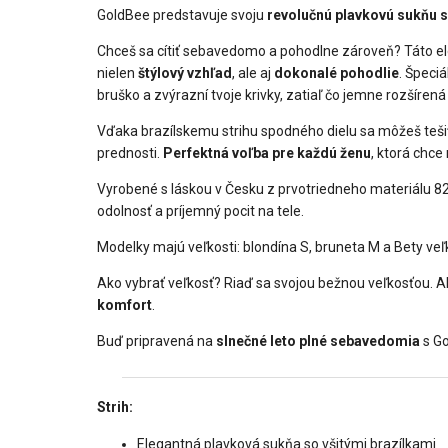
GoldBee predstavuje svoju
revolučnú plavkovú sukňu
Chceš sa cítiť sebavedomo a pohodlne zároveň? Táto el
nielen
štýlový vzhľad
, ale aj
dokonalé pohodlie
. Špeci
bruško a zvýrazní tvoje krivky, zatiaľ čo jemne rozšíre
Vďaka brazílskemu strihu spodného dielu sa môžeš tešiť 
prednosti.
Perfektná voľba pre každú ženu
, ktorá chce
Vyrobené s láskou v Česku z prvotriedneho materiálu 8
odolnosť a príjemný pocit na tele.
Modelky majú veľkosti: blondína S, bruneta M a Bety veľ
Ako vybrať veľkosť? Riaď sa svojou bežnou veľkosťou. A
komfort
.
Buď pripravená na
slnečné leto plné sebavedomia
s Go
Strih:
Elegantná plavková sukňa so všitými brazílkami