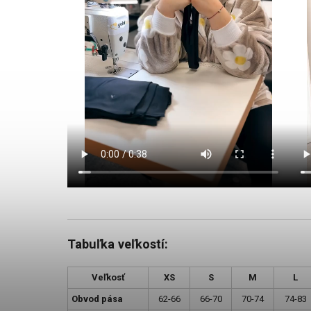
Tabuľka veľkostí:
Veľkosť
XS
S
M
L
Obvod pása
62-66
66-70
70-74
74-83