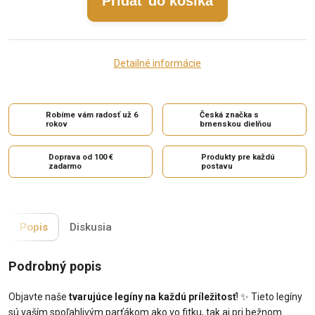
Pridať do košíka
Detailné informácie
Robíme vám radosť už 6
Česká značka s
rokov
brnenskou dielňou
Doprava od 100 €
Produkty pre každú
zadarmo
postavu
Popis
Diskusia
Podrobný popis
Objavte naše
tvarujúce legíny na každú príležitosť
! ✨ Tieto legíny
sú vaším spoľahlivým parťákom ako vo fitku, tak aj pri bežnom