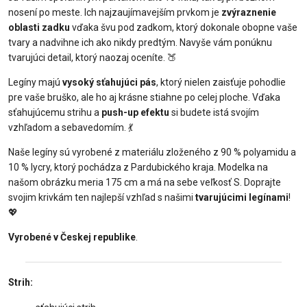
nosení po meste. Ich najzaujímavejším prvkom je
zvýraznenie
oblasti zadku
vďaka švu pod zadkom, ktorý dokonale obopne vaše
tvary a nadvihne ich ako nikdy predtým. Navyše vám ponúknu
tvarujúci detail, ktorý naozaj oceníte. 🍑
Legíny majú
vysoký sťahujúci pás
, ktorý nielen zaisťuje pohodlie
pre vaše bruško, ale ho aj krásne stiahne po celej ploche. Vďaka
sťahujúcemu strihu a
push-up efektu
si budete istá svojím
vzhľadom a sebavedomím. 💃
Naše legíny sú vyrobené z materiálu zloženého z 90 % polyamidu a
10 % lycry, ktorý pochádza z Pardubického kraja. Modelka na
našom obrázku meria 175 cm a má na sebe veľkosť S. Doprajte
svojim krivkám ten najlepší vzhľad s našimi
tvarujúcimi legínami
!
💖
Vyrobené v Českej republike
.
Strih: