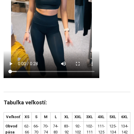
Tabuľka veľkostí:
Veľkosť
XS
S
M
L
XL
XXL
3XL
4XL
5XL
6XL
Obvod
62-
66-
70-
74-
83-
92-
102-
111-
125-
134-
pása
66
70
74
83
92
102
111
125
134
142