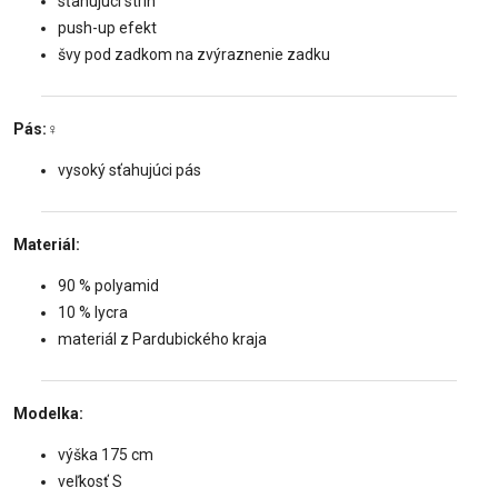
sťahujúci strih
push-up efekt
švy pod zadkom na zvýraznenie zadku
Pás:
‍♀️
vysoký sťahujúci pás
Materiál:
90 % polyamid
10 % lycra
materiál z Pardubického kraja
Modelka:
výška 175 cm
veľkosť S