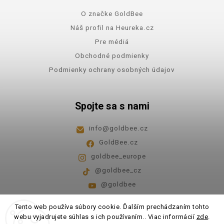
O značke GoldBee
Náš profil na Heureka.cz
Pre médiá
Obchodné podmienky
Podmienky ochrany osobných údajov
Spojte sa s nami
info
@
goldbee.cz
GoldBee.cz
goldbee_europe
@goldbee_cz
@goldbee
Pondelok - piatok
8:00-14:00
Tento web používa súbory cookie. Ďalším prechádzaním tohto
webu vyjadrujete súhlas s ich používaním.. Viac informácií
zde
.