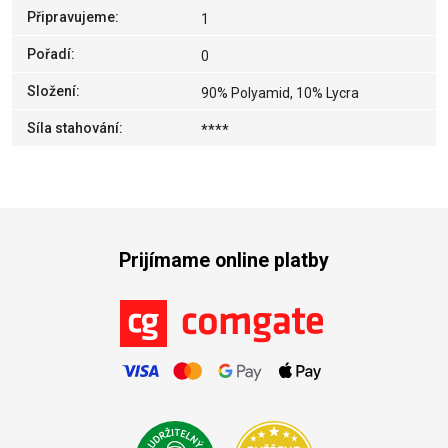
Připravujeme
:
1
Pořadí
:
0
Složení
:
90% Polyamid, 10% Lycra
Síla stahování
:
****
Prijímame online platby