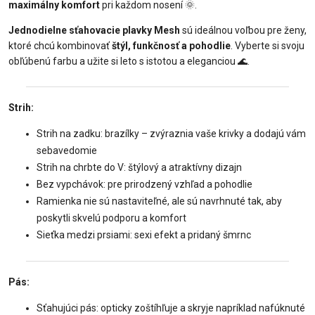
maximálny komfort
pri každom nosení 🌞.
Jednodielne sťahovacie plavky Mesh
sú ideálnou voľbou pre ženy,
ktoré chcú kombinovať
štýl, funkčnosť a pohodlie
. Vyberte si svoju
obľúbenú farbu a užite si leto s istotou a eleganciou 🌊.
Strih:
Strih na zadku: brazílky – zvýraznia vaše krivky a dodajú vám
sebavedomie
Strih na chrbte do V: štýlový a atraktívny dizajn
Bez vypchávok: pre prirodzený vzhľad a pohodlie
Ramienka nie sú nastaviteľné, ale sú navrhnuté tak, aby
poskytli skvelú podporu a komfort
Sieťka medzi prsiami: sexi efekt a pridaný šmrnc
Pás:
Sťahujúci pás: opticky zoštíhľuje a skryje napríklad nafúknuté