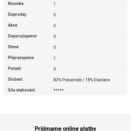
Novinka
:
1
Doprodej
:
0
Akce
:
0
Doporučujeme
:
0
Sleva
:
0
Připravujeme
:
1
Pořadí
:
0
Složení
:
82% Polyamide / 18% Elastane
Síla stahování
:
*****
Prijímame online platby