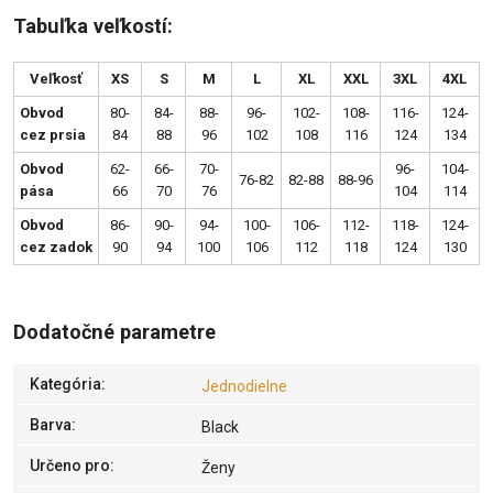
Tabuľka veľkostí:
Veľkosť
XS
S
M
L
XL
XXL
3XL
4XL
Obvod
80-
84-
88-
96-
102-
108-
116-
124-
cez prsia
84
88
96
102
108
116
124
134
Obvod
62-
66-
70-
96-
104-
76-82
82-88
88-96
pása
66
70
76
104
114
Obvod
86-
90-
94-
100-
106-
112-
118-
124-
cez zadok
90
94
100
106
112
118
124
130
Dodatočné parametre
Kategória
:
Jednodielne
Barva
:
Black
Určeno pro
:
Ženy