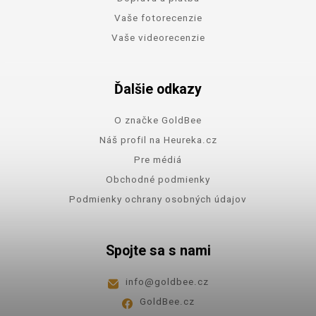
Vaše fotorecenzie
Vaše videorecenzie
Ďalšie odkazy
O značke GoldBee
Náš profil na Heureka.cz
Pre médiá
Obchodné podmienky
Podmienky ochrany osobných údajov
Spojte sa s nami
info
@
goldbee.cz
GoldBee.cz