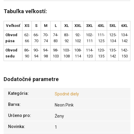
Tabuľka veľkostí:
Veľkosť
XS
S
M
L
XL
XXL
3XL
4XL
5XL
6XL
Obvod
62-
66-
70-
74-
83-
92-
102-
111-
125-
134-
pása
66
70
74
83
92
102
111
125
134
142
Obvod
86-
90-
94-
98-
103-
108-
114-
120-
135-
142-
sedu
90
94
98
103
108
114
120
135
142
150
Dodatočné parametre
Kategória
:
Spodné diely
Barva
:
Neon Pink
Určeno pro
:
Ženy
Novinka
:
1