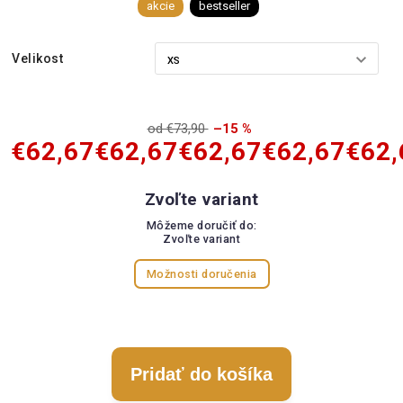
akcie
bestseller
Velikost
od €73,90
–15 %
€62,67
€62,67
€62,67
€62,67
€62,
Zvoľte variant
Môžeme doručiť do:
Zvoľte variant
Možnosti doručenia
Pridať do košíka