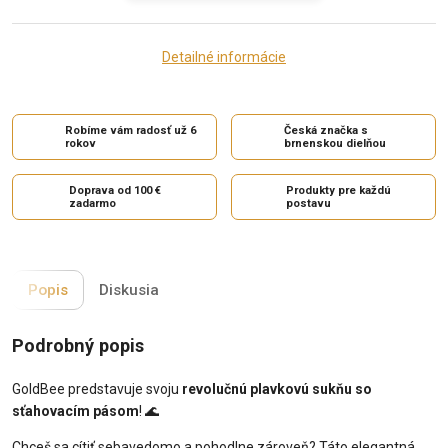
Detailné informácie
Robíme vám radosť už 6
Česká značka s
rokov
brnenskou dielňou
Doprava od 100 €
Produkty pre každú
zadarmo
postavu
Popis
Diskusia
Podrobný popis
GoldBee predstavuje svoju
revolučnú plavkovú sukňu so
sťahovacím pásom
! 🌊
Chceš sa cítiť sebavedomo a pohodlne zároveň? Táto elegantná