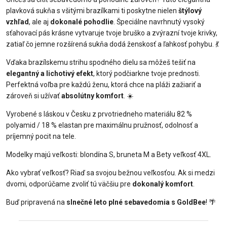
plavková sukňa s všitými brazílkami ti poskytne nielen
štýlový
vzhľad
, ale aj
dokonalé pohodlie
. Špeciálne navrhnutý vysoký
sťahovací pás krásne vytvaruje tvoje bruško a zvýrazní tvoje krivky,
zatiaľ čo jemne rozšírená sukňa dodá ženskosť a ľahkosť pohybu. 💃
Vďaka brazílskemu strihu spodného dielu sa môžeš tešiť na
elegantný a lichotivý efekt
, ktorý podčiarkne tvoje prednosti.
Perfektná voľba pre každú ženu, ktorá chce na pláži zažiariť a
zároveň si užívať
absolútny komfort
. ☀️
Vyrobené s láskou v Česku z prvotriedneho materiálu 82 %
polyamid / 18 % elastan pre maximálnu pružnosť, odolnosť a
príjemný pocit na tele.
Modelky majú veľkosti: blondína S, bruneta M a Bety veľkosť 4XL.
Ako vybrať veľkosť? Riaď sa svojou bežnou veľkosťou. Ak si medzi
dvomi, odporúčame zvoliť tú väčšiu pre
dokonalý komfort
.
Buď pripravená na
slnečné leto plné sebavedomia s GoldBee
! 🌴