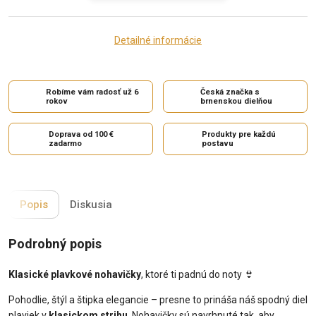
Detailné informácie
Robíme vám radosť už 6
Česká značka s
rokov
brnenskou dielňou
Doprava od 100 €
Produkty pre každú
zadarmo
postavu
Popis
Diskusia
Podrobný popis
Klasické plavkové nohavičky
, ktoré ti padnú do noty
👙
Pohodlie, štýl a štipka elegancie – presne to prináša náš spodný diel
plaviek v
klasickom strihu
. Nohavičky sú navrhnuté tak, aby