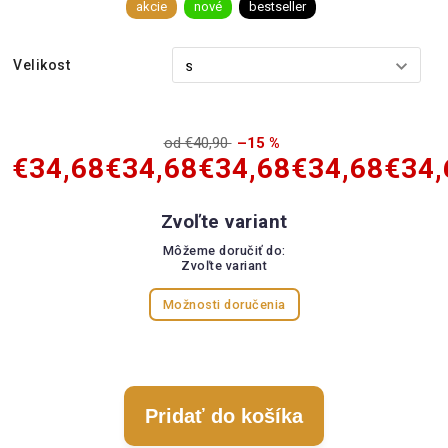
akcie
nové
bestseller
Velikost
od €40,90
–15 %
€34,68
€34,68
€34,68
€34,68
€34,
Zvoľte variant
Môžeme doručiť do:
Zvoľte variant
Možnosti doručenia
Pridať do košíka