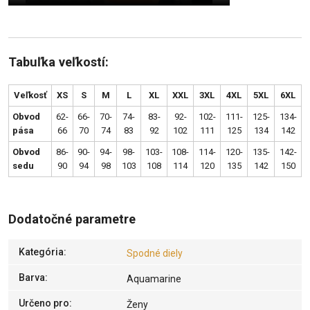
Tabuľka veľkostí:
Veľkosť
XS
S
M
L
XL
XXL
3XL
4XL
5XL
6XL
Obvod
62-
66-
70-
74-
83-
92-
102-
111-
125-
134-
pása
66
70
74
83
92
102
111
125
134
142
Obvod
86-
90-
94-
98-
103-
108-
114-
120-
135-
142-
sedu
90
94
98
103
108
114
120
135
142
150
Dodatočné parametre
Kategória
:
Spodné diely
Barva
:
Aquamarine
Určeno pro
:
Ženy