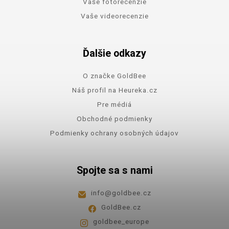
Vaše fotorecenzie
Vaše videorecenzie
Ďalšie odkazy
O značke GoldBee
Náš profil na Heureka.cz
Pre médiá
Obchodné podmienky
Podmienky ochrany osobných údajov
Spojte sa s nami
info
@
goldbee.cz
GoldBee.cz
goldbee_europe