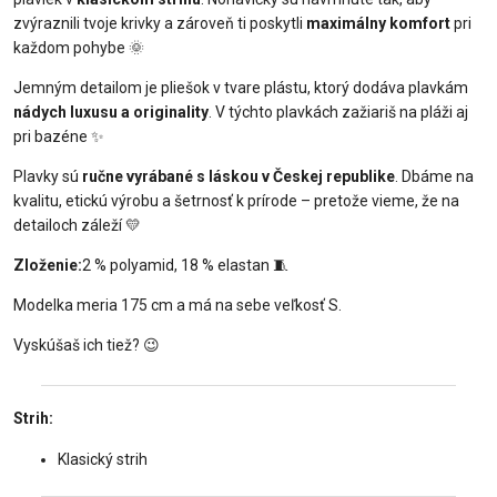
zvýraznili tvoje krivky a zároveň ti poskytli
maximálny komfort
pri
každom pohybe
🌞
Jemným detailom je pliešok v tvare plástu, ktorý dodáva plavkám
nádych luxusu a originality
. V týchto plavkách zažiariš na pláži aj
pri bazéne
✨
Plavky sú
ručne vyrábané s láskou v Českej republike
. Dbáme na
kvalitu, etickú výrobu a šetrnosť k prírode – pretože vieme, že na
detailoch záleží
💛
Zloženie:
2 % polyamid, 18 % elastan
🧵
Modelka meria 175 cm a má na sebe veľkosť S.
Vyskúšaš ich tiež?
😉
Strih:
Klasický strih