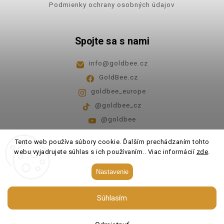
Podmienky ochrany osobných údajov
Spojte sa s nami
info
@
goldbee.cz
GoldBee.cz
goldbee_europe
@goldbee_cz
@goldbee
Pondelok - piatok
8:00-14:00
Tento web používa súbory cookie. Ďalším prechádzaním tohto
webu vyjadrujete súhlas s ich používaním.. Viac informácií
zde
.
Copyright 2026
GoldBee
. Všetky práva vyhradené.
Nastavenie
Upraviť nastavenie cookies
Súhlasím
Vytvořil
Shoptet
| Design
Shoptak.cz.