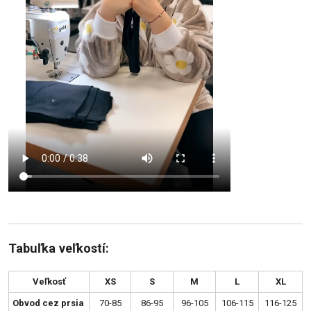
Tabuľka veľkostí:
Veľkosť
XS
S
M
L
XL
Obvod cez prsia
70-85
86-95
96-105
106-115
116-125