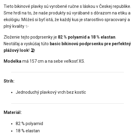
Tieto bikinové plavky sú vyrobené ručne s láskou v Českej republike.
Sme hrdí na to, že naše produkty sú vyrábané s dôrazom na etiku a
ekológiu. Môžeš si byť istá, že každý kus je starostlivo spracovaný a
plný kvality ✨
Zloženie tejto podprsenky je
82 % polyamid a 18 % elastan
.
Neotáľaj a vyskúšaj túto
basic bikinovú podprsenku pre perfektný
plážový look
! 🏖️
Modelka
má 157 cm a na sebe veľkosť XS.
Strih:
Jednoduchý plavkový vrch bez kostíc
Materiál:
82 % polyamid
18 % elastan