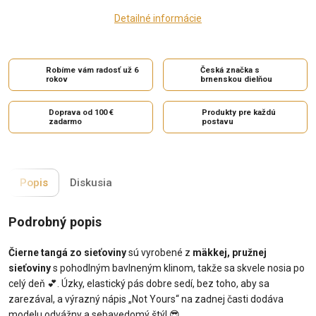
Detailné informácie
Robíme vám radosť už 6
Česká značka s
rokov
brnenskou dielňou
Doprava od 100 €
Produkty pre každú
zadarmo
postavu
Popis
Diskusia
Podrobný popis
Čierne tangá zo sieťoviny
sú vyrobené z
mäkkej, pružnej
sieťoviny
s pohodlným bavlneným klinom, takže sa skvele nosia po
celý deň
💕
. Úzky, elastický pás dobre sedí, bez toho, aby sa
zarezával, a výrazný nápis „Not Yours“ na zadnej časti dodáva
modelu odvážny a sebavedomý štýl
😎
.