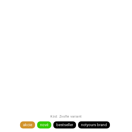
Kód:
Zvoľte variant
akcie
nové
bestseller
notyours brand