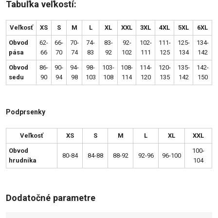
Tabuľka veľkostí:
Veľkosť
XS
S
M
L
XL
XXL
3XL
4XL
5XL
6XL
Obvod
62-
66-
70-
74-
83-
92-
102-
111-
125-
134-
pása
66
70
74
83
92
102
111
125
134
142
Obvod
86-
90-
94-
98-
103-
108-
114-
120-
135-
142-
sedu
90
94
98
103
108
114
120
135
142
150
Podprsenky
Veľkosť
XS
S
M
L
XL
XXL
Obvod
100-
80-84
84-88
88-92
92-96
96-100
hrudníka
104
Dodatočné parametre