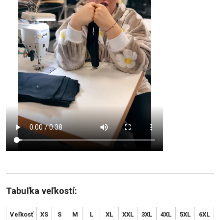
Tabuľka veľkostí:
Veľkosť
XS
S
M
L
XL
XXL
3XL
4XL
5XL
6XL