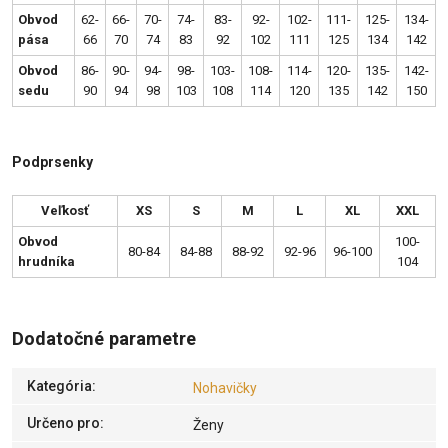
Obvod
62-
66-
70-
74-
83-
92-
102-
111-
125-
134-
pása
66
70
74
83
92
102
111
125
134
142
Obvod
86-
90-
94-
98-
103-
108-
114-
120-
135-
142-
sedu
90
94
98
103
108
114
120
135
142
150
Podprsenky
Veľkosť
XS
S
M
L
XL
XXL
Obvod
100-
80-84
84-88
88-92
92-96
96-100
hrudníka
104
Dodatočné parametre
Kategória
:
Nohavičky
Určeno pro
:
Ženy