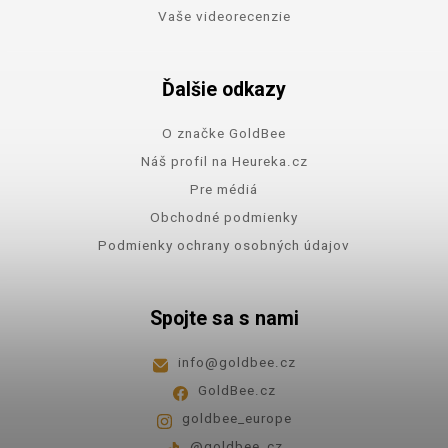
Vaše videorecenzie
Ďalšie odkazy
O značke GoldBee
Náš profil na Heureka.cz
Pre médiá
Obchodné podmienky
Podmienky ochrany osobných údajov
Spojte sa s nami
info
@
goldbee.cz
GoldBee.cz
goldbee_europe
@goldbee_cz