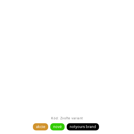
Kód:
Zvoľte variant
akcie
nové
notyours brand