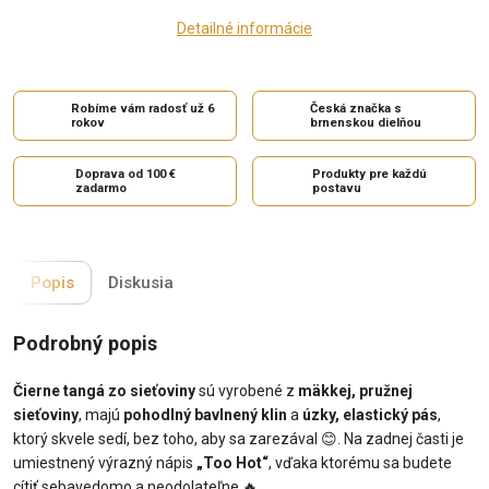
Detailné informácie
Robíme vám radosť už 6
Česká značka s
rokov
brnenskou dielňou
Doprava od 100 €
Produkty pre každú
zadarmo
postavu
Popis
Diskusia
Podrobný popis
Čierne tangá zo sieťoviny
sú vyrobené z
mäkkej, pružnej
sieťoviny
, majú
pohodlný bavlnený klin
a
úzky, elastický pás
,
ktorý skvele sedí, bez toho, aby sa zarezával
😊
. Na zadnej časti je
umiestnený výrazný nápis
„Too Hot“
, vďaka ktorému sa budete
cítiť sebavedomo a neodolateľne
🔥
.