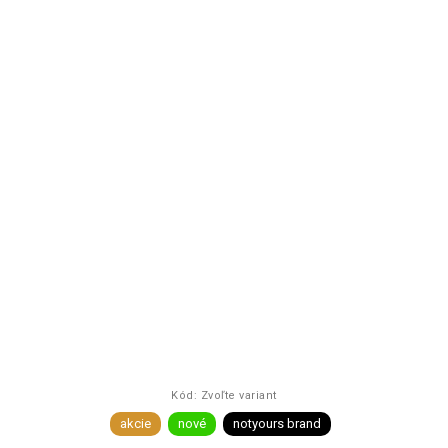
Kód:
Zvoľte variant
akcie
nové
notyours brand