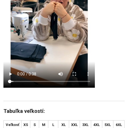
Tabuľka veľkostí:
Veľkosť
XS
S
M
L
XL
XXL
3XL
4XL
5XL
6XL