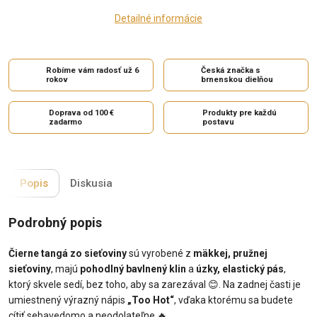
Detailné informácie
Robíme vám radosť už 6
Česká značka s
rokov
brnenskou dielňou
Doprava od 100 €
Produkty pre každú
zadarmo
postavu
Popis
Diskusia
Podrobný popis
Čierne tangá zo sieťoviny
sú vyrobené z
mäkkej, pružnej
sieťoviny
, majú
pohodlný bavlnený klin
a
úzky, elastický pás
,
ktorý skvele sedí, bez toho, aby sa zarezával
😊
. Na zadnej časti je
umiestnený výrazný nápis
„Too Hot“
, vďaka ktorému sa budete
cítiť sebavedomo a neodolateľne
🔥
.