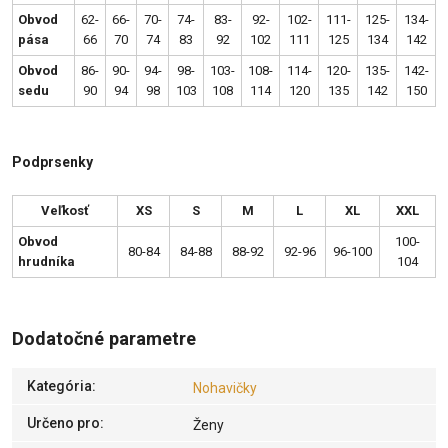
Obvod
62-
66-
70-
74-
83-
92-
102-
111-
125-
134-
pása
66
70
74
83
92
102
111
125
134
142
Obvod
86-
90-
94-
98-
103-
108-
114-
120-
135-
142-
sedu
90
94
98
103
108
114
120
135
142
150
Podprsenky
Veľkosť
XS
S
M
L
XL
XXL
Obvod
100-
80-84
84-88
88-92
92-96
96-100
hrudníka
104
Dodatočné parametre
Kategória
:
Nohavičky
Určeno pro
:
Ženy