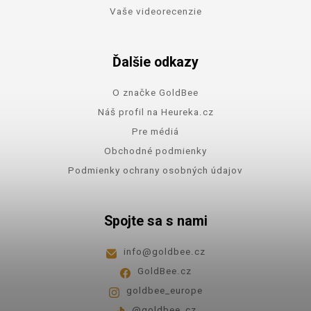
Vaše videorecenzie
Ďalšie odkazy
O značke GoldBee
Náš profil na Heureka.cz
Pre médiá
Obchodné podmienky
Podmienky ochrany osobných údajov
Spojte sa s nami
info
@
goldbee.cz
GoldBee.cz
goldbee_europe
@goldbee_cz