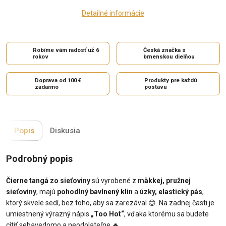
Detailné informácie
Robíme vám radosť už 6
Česká značka s
rokov
brnenskou dielňou
Doprava od 100 €
Produkty pre každú
zadarmo
postavu
Popis
Diskusia
Podrobný popis
Čierne tangá zo sieťoviny
sú vyrobené z
mäkkej, pružnej
sieťoviny
, majú
pohodlný bavlnený klin
a
úzky, elastický pás
,
ktorý skvele sedí, bez toho, aby sa zarezával
😊
. Na zadnej časti je
umiestnený výrazný nápis
„Too Hot“
, vďaka ktorému sa budete
cítiť sebavedomo a neodolateľne
🔥
.