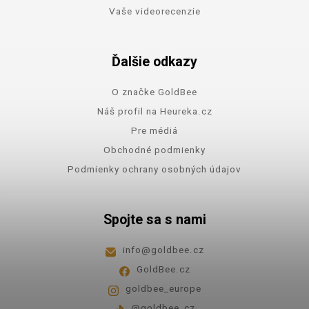
Vaše videorecenzie
Ďalšie odkazy
O značke GoldBee
Náš profil na Heureka.cz
Pre médiá
Obchodné podmienky
Podmienky ochrany osobných údajov
Spojte sa s nami
info
@
goldbee.cz
GoldBee.cz
goldbee_europe
@goldbee_cz