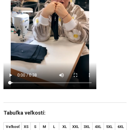
Tabuľka veľkostí:
Veľkosť
XS
S
M
L
XL
XXL
3XL
4XL
5XL
6XL