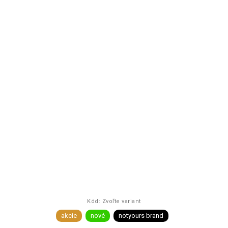
Kód:
Zvoľte variant
akcie
nové
notyours brand