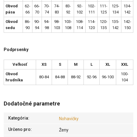
Obvod
62-
66-
70-
74-
83-
92-
102-
111-
125-
134-
pása
66
70
74
83
92
102
111
125
134
142
Obvod
86-
90-
94-
98-
103-
108-
114-
120-
135-
142-
sedu
90
94
98
103
108
114
120
135
142
150
Podprsenky
Veľkosť
XS
S
M
L
XL
XXL
Obvod
100-
80-84
84-88
88-92
92-96
96-100
hrudníka
104
Dodatočné parametre
Kategória
:
Nohavičky
Určeno pro
:
Ženy