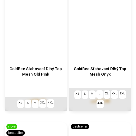
GoldBee Sťahovací Dlhý Top
GoldBee Sťahovací Dlhý Top
Mesh Old Pink
Mesh Onyx
L
XL
XXL
3XL
XS
S
M
€73,90
€73,90
od
od
3XL
4XL
XS
S
M
4XL
nové
bestseller
bestseller