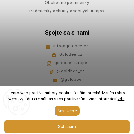
Obchodné podmienky
Podmienky ochrany osobných údajov
Spojte sa s nami
info
@
goldbee.cz
GoldBee.cz
goldbee_europe
@goldbee_cz
@goldbee
Pondelok - piatok
8:00-14:00
Tento web používa súbory cookie. Ďalším prechádzaním tohto
webu vyjadrujete súhlas s ich používaním.. Viac informácií
zde
.
Copyright 2026
GoldBee
. Všetky práva vyhradené.
Nastavenie
Upraviť nastavenie cookies
Súhlasím
Vytvořil
Shoptet
| Design
Shoptak.cz.