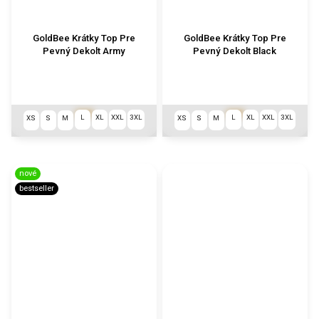
GoldBee Krátky Top Pre
GoldBee Krátky Top Pre
Pevný Dekolt Army
Pevný Dekolt Black
€69
€69
L
XL
XXL
3XL
L
XL
XXL
3XL
XS
S
M
XS
S
M
nové
bestseller