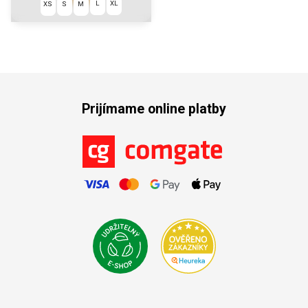
€69,90
L
XL
XS
S
M
Prijímame online platby