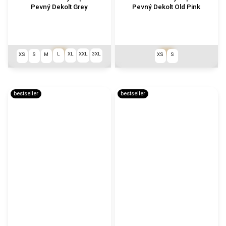
Pevný Dekolt Grey
Pevný Dekolt Old Pink
€69
€69
L
XL
XXL
3XL
XS
S
M
XS
S
bestseller
bestseller