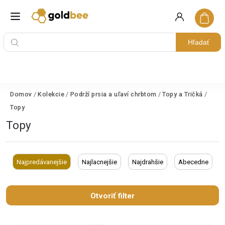
Hľadať
Domov
/
Kolekcie
/
Podrží prsia a uľaví chrbtom
/
Topy a Tričká
/
Topy
Topy
Najpredávanejšie
Najlacnejšie
Najdrahšie
Abecedne
Otvoriť filter