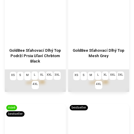
GoldBee Sťahovací Dlhý Top
GoldBee Sťahovací Dlhý Top
Podrží Prsia Uľaví Chrbtom
Mesh Grey
Black
L
XL
XXL
3XL
L
XL
XXL
3XL
XS
S
M
XS
S
M
€72,90
€73,90
od
od
4XL
4XL
nové
bestseller
bestseller