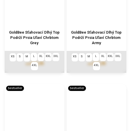
GoldBee Sťahovací Dlhý Top
GoldBee Sťahovací Dlhý Top
Podrží Prsia Uľaví Chrbtom
Podrží Prsia Uľaví Chrbtom
Grey
Army
L
XL
XXL
3XL
L
XL
XXL
3XL
XS
S
M
XS
S
M
€72,90
€72,90
od
od
4XL
4XL
bestseller
bestseller