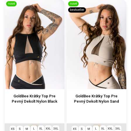
nové
nové
bestseller
GoldBee Krátky Top Pre
GoldBee Krátky Top Pre
Pevný Dekolt Nylon Black
Pevný Dekolt Nylon Sand
€69
€69
L
XL
XXL
3XL
L
XL
XXL
3XL
XS
S
M
XS
S
M