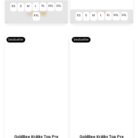
L
XL
XXL
3XL
XS
S
M
€77,90
€69
od
L
XL
XXL
3XL
4XL
XS
S
M
bestseller
bestseller
GoldBee Krátky Top Pre
GoldBee Krátky Top Pre