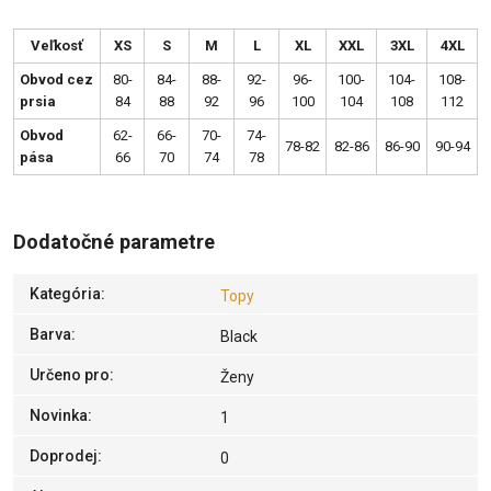
Veľkosť
XS
S
M
L
XL
XXL
3XL
4XL
Obvod cez
80-
84-
88-
92-
96-
100-
104-
108-
prsia
84
88
92
96
100
104
108
112
Obvod
62-
66-
70-
74-
78-82
82-86
86-90
90-94
pása
66
70
74
78
Dodatočné parametre
Kategória
:
Topy
Barva
:
Black
Určeno pro
:
Ženy
Novinka
:
1
Doprodej
:
0