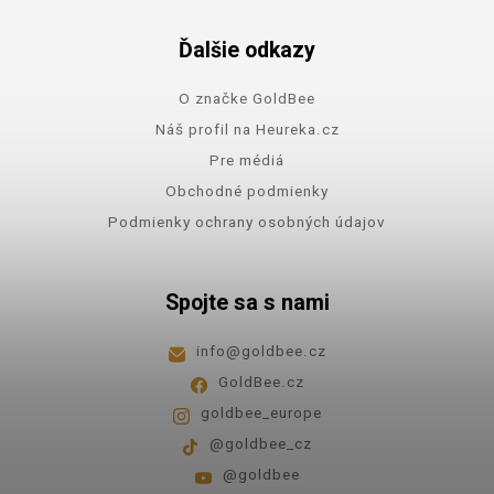
Ďalšie odkazy
O značke GoldBee
Náš profil na Heureka.cz
Pre médiá
Obchodné podmienky
Podmienky ochrany osobných údajov
Spojte sa s nami
info
@
goldbee.cz
GoldBee.cz
goldbee_europe
@goldbee_cz
@goldbee