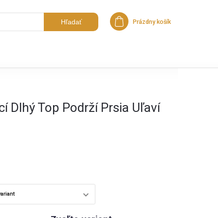
Hľadať
Prázdny košík
Nákupný košík
í Dlhý Top Podrží Prsia Uľaví