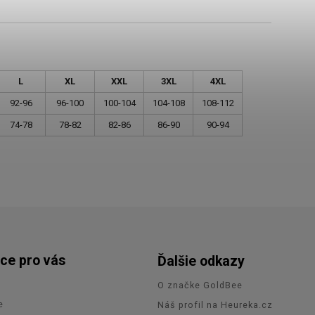
L
XL
XXL
3XL
4XL
92-96
96-100
100-104
104-108
108-112
74-78
78-82
82-86
86-90
90-94
ce pro vás
Ďalšie odkazy
O značke GoldBee
e
Náš profil na Heureka.cz