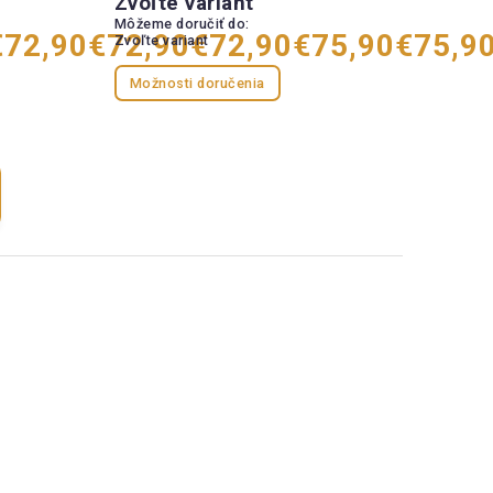
Zvoľte variant
Môžeme doručiť do:
€72,90
€72,90
€72,90
€75,90
€75,9
Zvoľte variant
Možnosti doručenia