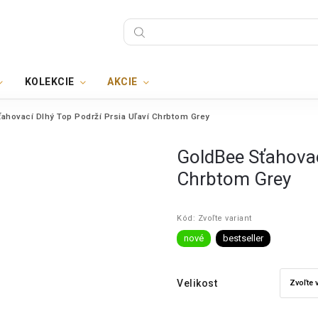
KOLEKCIE
AKCIE
ahovací Dlhý Top Podrží Prsia Uľaví Chrbtom Grey
GoldBee Sťahovac
Chrbtom Grey
Kód:
Zvoľte variant
nové
bestseller
Velikost