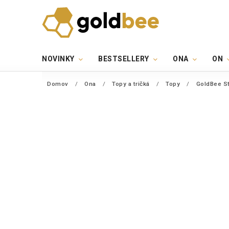
NOVINKY
BESTSELLERY
ONA
ON
Domov
/
Ona
/
Topy a tričká
/
Topy
/
GoldBee Sť