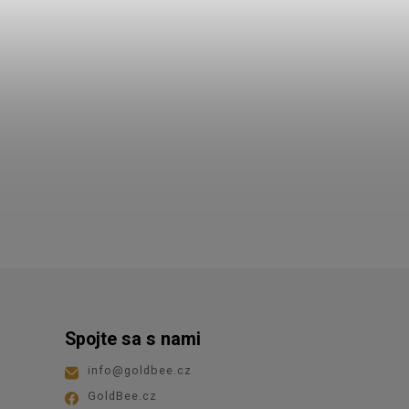
Spojte sa s nami
info
@
goldbee.cz
GoldBee.cz