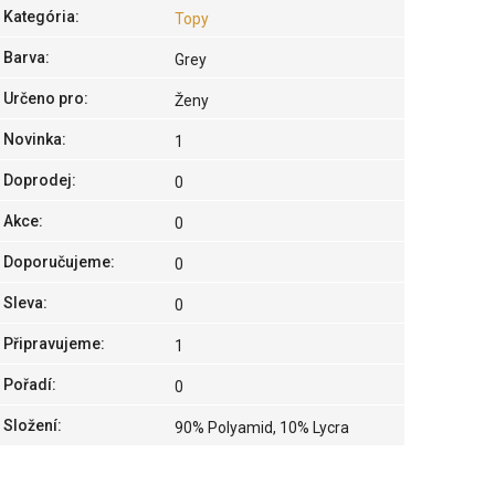
Kategória
:
Topy
Barva
:
Grey
Určeno pro
:
Ženy
Novinka
:
1
Doprodej
:
0
Akce
:
0
Doporučujeme
:
0
Sleva
:
0
Připravujeme
:
1
Pořadí
:
0
Složení
:
90% Polyamid, 10% Lycra