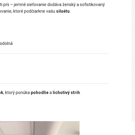
ti pŕs – jemné sieťovanie dodáva ženský a sofistikovaný
hovanie, ktoré podčiarkne vašu
siluétu
.
 odolná
ok
, ktorý ponúka
pohodlie
a
lichotivý strih
.