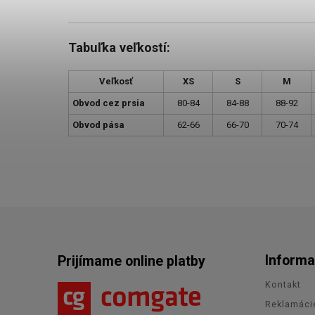
Tabuľka veľkostí:
Veľkosť
XS
S
M
Obvod cez prsia
80-84
84-88
88-92
Obvod pása
62-66
66-70
70-74
Informa
Prijímame online platby
Kontakt
Reklamáci