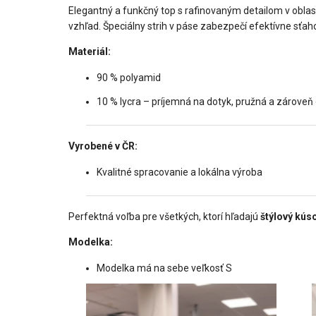
Elegantný a funkčný top s rafinovaným detailom v oblas
vzhľad. Špeciálny strih v páse zabezpečí efektívne sťa
Materiál:
90 % polyamid
10 % lycra – príjemná na dotyk, pružná a zároveň
Vyrobené v ČR:
Kvalitné spracovanie a lokálna výroba
Perfektná voľba pre všetkých, ktorí hľadajú
štýlový kús
Modelka:
Modelka má na sebe veľkosť S