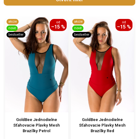
akcie
akcie
od
od
–15 %
–15 %
nové
nové
bestseller
bestseller
GoldBee Jednodielne
GoldBee Jednodielne
Sťahovacie Plavky Mesh
Sťahovacie Plavky Mesh
Brazílky Petrol
Brazílky Red