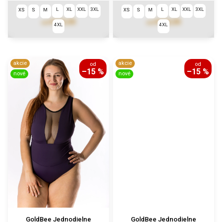
L
XL
XXL
3XL
L
XL
XXL
3XL
XS
S
M
XS
S
M
€113,55
€113,55
od
od
4XL
4XL
akcie
akcie
od
od
–15 %
–15 %
nové
nové
GoldBee Jednodielne
GoldBee Jednodielne