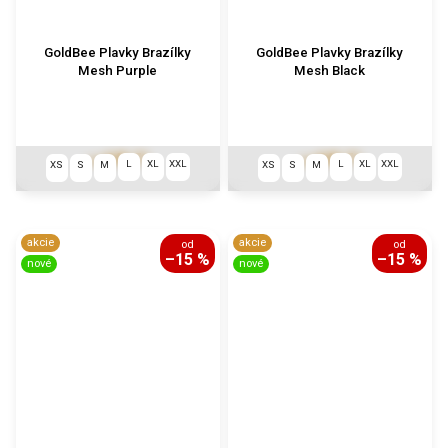
GoldBee Plavky Brazílky
GoldBee Plavky Brazílky
Mesh Purple
Mesh Black
€45,71
€45,71
od
od
L
XL
XXL
L
XL
XXL
XS
S
M
XS
S
M
akcie
akcie
od
od
–15 %
–15 %
nové
nové