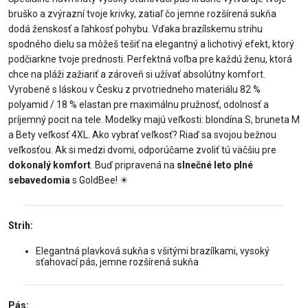
bruško a zvýrazní tvoje krivky, zatiaľ čo jemne rozšírená sukňa
dodá ženskosť a ľahkosť pohybu. Vďaka brazílskemu strihu
spodného dielu sa môžeš tešiť na elegantný a lichotivý efekt, ktorý
podčiarkne tvoje prednosti. Perfektná voľba pre každú ženu, ktorá
chce na pláži zažiariť a zároveň si užívať absolútny komfort.
Vyrobené s láskou v Česku z prvotriedneho materiálu 82 %
polyamid / 18 % elastan pre maximálnu pružnosť, odolnosť a
príjemný pocit na tele. Modelky majú veľkosti: blondína S, bruneta M
a Bety veľkosť 4XL. Ako vybrať veľkosť? Riaď sa svojou bežnou
veľkosťou. Ak si medzi dvomi, odporúčame zvoliť tú väčšiu pre
dokonalý komfort
. Buď pripravená na
slnečné leto plné
sebavedomia
s GoldBee!
☀
Strih:
Elegantná plavková sukňa s všitými brazílkami, vysoký
sťahovací pás, jemne rozšírená sukňa
Pás: