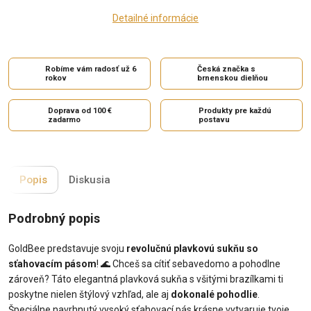
Detailné informácie
Robíme vám radosť už 6
Česká značka s
rokov
brnenskou dielňou
Doprava od 100 €
Produkty pre každú
zadarmo
postavu
Popis
Diskusia
Podrobný popis
GoldBee predstavuje svoju
revolučnú plavkovú sukňu so
sťahovacím pásom
!
🌊
Chceš sa cítiť sebavedomo a pohodlne
zároveň? Táto elegantná plavková sukňa s všitými brazílkami ti
poskytne nielen štýlový vzhľad, ale aj
dokonalé pohodlie
.
Špeciálne navrhnutý vysoký sťahovací pás krásne vytvaruje tvoje