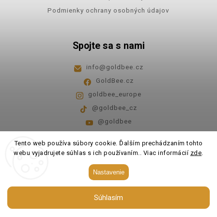
Podmienky ochrany osobných údajov
Spojte sa s nami
info
@
goldbee.cz
GoldBee.cz
goldbee_europe
@goldbee_cz
@goldbee
Pondelok - piatok
8:00-14:00
Tento web používa súbory cookie. Ďalším prechádzaním tohto
webu vyjadrujete súhlas s ich používaním.. Viac informácií
zde
.
Copyright 2026
GoldBee
. Všetky práva vyhradené.
Nastavenie
Upraviť nastavenie cookies
Súhlasím
Vytvořil
Shoptet
| Design
Shoptak.cz.