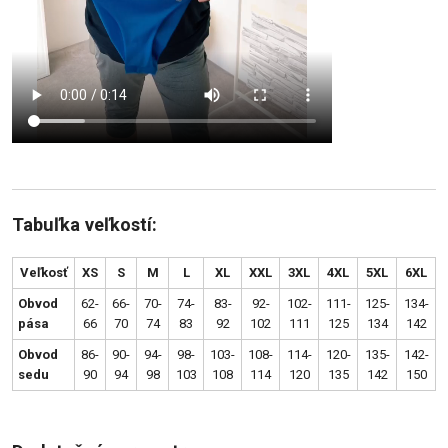
Tabuľka veľkostí:
Veľkosť
XS
S
M
L
XL
XXL
3XL
4XL
5XL
6XL
Obvod
62-
66-
70-
74-
83-
92-
102-
111-
125-
134-
pása
66
70
74
83
92
102
111
125
134
142
Obvod
86-
90-
94-
98-
103-
108-
114-
120-
135-
142-
sedu
90
94
98
103
108
114
120
135
142
150