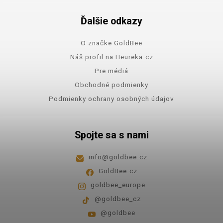
Ďalšie odkazy
O značke GoldBee
Náš profil na Heureka.cz
Pre médiá
Obchodné podmienky
Podmienky ochrany osobných údajov
Spojte sa s nami
info
@
goldbee.cz
GoldBee.cz
goldbee_europe
@goldbee_cz
@goldbee