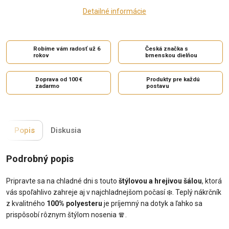
Detailné informácie
Robíme vám radosť už 6
Česká značka s
rokov
brnenskou dielňou
Doprava od 100 €
Produkty pre každú
zadarmo
postavu
Popis
Diskusia
Podrobný popis
Pripravte sa na chladné dni s touto
štýlovou a hrejivou šálou
, ktorá
vás spoľahlivo zahreje aj v najchladnejšom počasí ❄️. Teplý nákrčník
z kvalitného
100% polyesteru
je príjemný na dotyk a ľahko sa
prispôsobí rôznym štýlom nosenia 🧣.