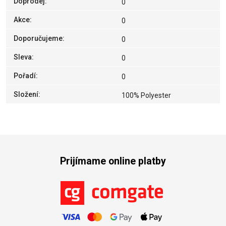
Doprodej
:
0
Akce
:
0
Doporučujeme
:
0
Sleva
:
0
Pořadí
:
0
Složení
:
100% Polyester
Prijímame online platby