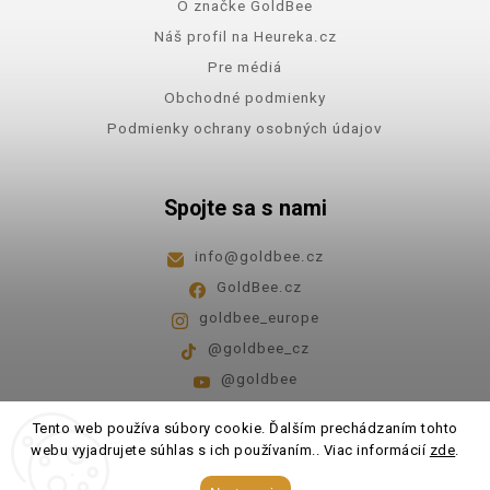
O značke GoldBee
Náš profil na Heureka.cz
Pre médiá
Obchodné podmienky
Podmienky ochrany osobných údajov
Spojte sa s nami
info
@
goldbee.cz
GoldBee.cz
goldbee_europe
@goldbee_cz
@goldbee
Pondelok - piatok
8:00-14:00
Tento web používa súbory cookie. Ďalším prechádzaním tohto
webu vyjadrujete súhlas s ich používaním.. Viac informácií
zde
.
Copyright 2026
GoldBee
. Všetky práva vyhradené.