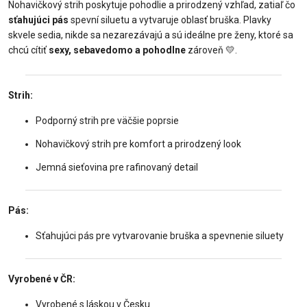
Nohavičkový strih poskytuje pohodlie a prirodzený vzhľad, zatiaľ čo
sťahujúci pás
spevní siluetu a vytvaruje oblasť bruška. Plavky
skvele sedia, nikde sa nezarezávajú a sú ideálne pre ženy, ktoré sa
chcú cítiť
sexy, sebavedomo a pohodlne
zároveň
💛
.
Strih:
Podporný strih pre väčšie poprsie
Nohavičkový strih pre komfort a prirodzený look
Jemná sieťovina pre rafinovaný detail
Pás:
Sťahujúci pás pre vytvarovanie bruška a spevnenie siluety
Vyrobené v ČR:
Vyrobené s láskou v Česku