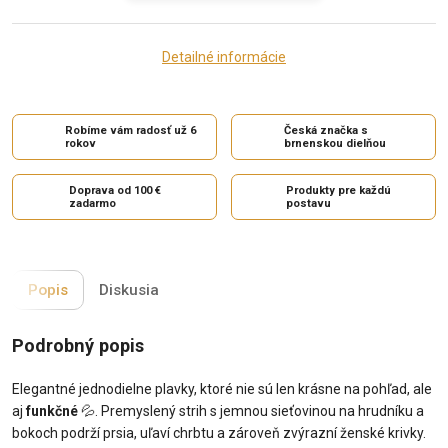
Detailné informácie
Robíme vám radosť už 6
Česká značka s
rokov
brnenskou dielňou
Doprava od 100 €
Produkty pre každú
zadarmo
postavu
Popis
Diskusia
Podrobný popis
Elegantné jednodielne plavky, ktoré nie sú len krásne na pohľad, ale
aj
funkčné
💦
. Premyslený strih s jemnou sieťovinou na hrudníku a
bokoch podrží prsia, uľaví chrbtu a zároveň zvýrazní ženské krivky.