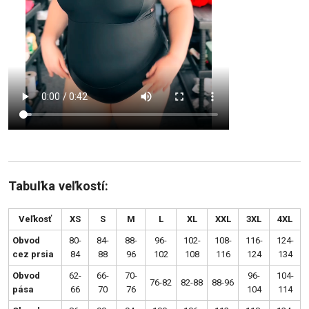
Tabuľka veľkostí:
Veľkosť
XS
S
M
L
XL
XXL
3XL
4XL
Obvod
80-
84-
88-
96-
102-
108-
116-
124-
cez prsia
84
88
96
102
108
116
124
134
Obvod
62-
66-
70-
96-
104-
76-82
82-88
88-96
pása
66
70
76
104
114