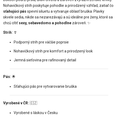
Nohavičkový strih poskytuje pohodlie a prirodzený vzhľad, zatiaľ čo
sťahujúci pás
spevní siluetu a vytvaruje oblasť bruška. Plavky
skvele sedia, nikde sa nezarezávajú a sú ideálne pre ženy, ktoré sa
chcú cítiť
sexy, sebavedomo a pohodlne
zároveň.
✨
Strih:
👙
Podporný strih pre väčšie poprsie
Nohavičkový strih pre komfort a prirodzený look
Jemná sieťovina pre rafinovaný detail
Pás:
🌟
Sťahujúci pás pre vytvarovanie bruška
Vyrobené v ČR:
🇨🇿
Vyrobené s láskou v Česku