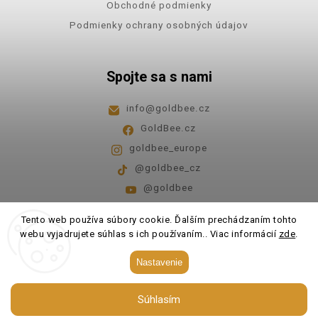
Obchodné podmienky
Podmienky ochrany osobných údajov
Spojte sa s nami
info
@
goldbee.cz
GoldBee.cz
goldbee_europe
@goldbee_cz
@goldbee
Pondelok - piatok
8:00-14:00
Tento web používa súbory cookie. Ďalším prechádzaním tohto
webu vyjadrujete súhlas s ich používaním.. Viac informácií
zde
.
Copyright 2026
GoldBee
. Všetky práva vyhradené.
Nastavenie
Upraviť nastavenie cookies
Súhlasím
Vytvořil
Shoptet
| Design
Shoptak.cz.