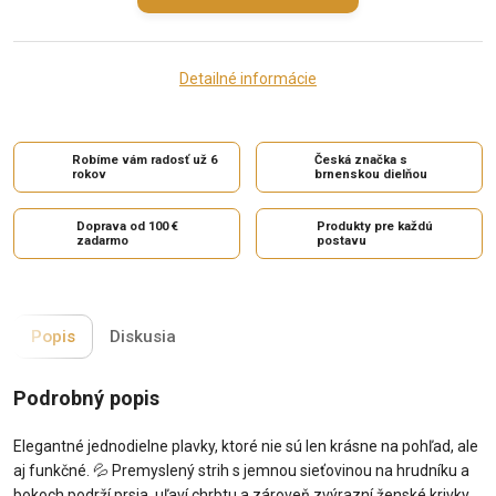
Detailné informácie
Robíme vám radosť už 6
Česká značka s
rokov
brnenskou dielňou
Doprava od 100 €
Produkty pre každú
zadarmo
postavu
Popis
Diskusia
Podrobný popis
Elegantné jednodielne plavky, ktoré nie sú len krásne na pohľad, ale
aj funkčné.
💦
Premyslený strih s jemnou sieťovinou na hrudníku a
bokoch podrží prsia, uľaví chrbtu a zároveň zvýrazní ženské krivky.