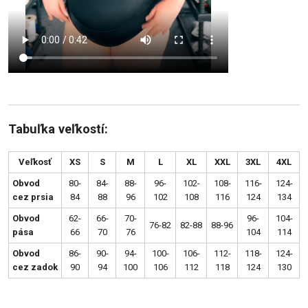
Tabuľka veľkostí:
Veľkosť
XS
S
M
L
XL
XXL
3XL
4XL
Obvod
80-
84-
88-
96-
102-
108-
116-
124-
cez prsia
84
88
96
102
108
116
124
134
Obvod
62-
66-
70-
96-
104-
76-82
82-88
88-96
pása
66
70
76
104
114
Obvod
86-
90-
94-
100-
106-
112-
118-
124-
cez zadok
90
94
100
106
112
118
124
130