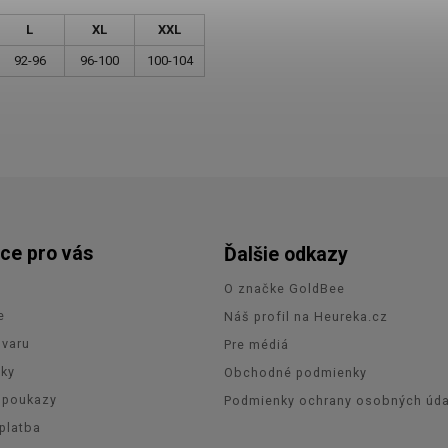
L
XL
XXL
92-96
96-100
100-104
ce pro vás
Ďalšie odkazy
O značke GoldBee
e
Náš profil na Heureka.cz
ovaru
Pre médiá
zky
Obchodné podmienky
 poukazy
Podmienky ochrany osobných úda
platba