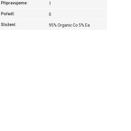
Připravujeme
:
1
Pořadí
:
0
Složení
:
95% Organic Co 5% Ea