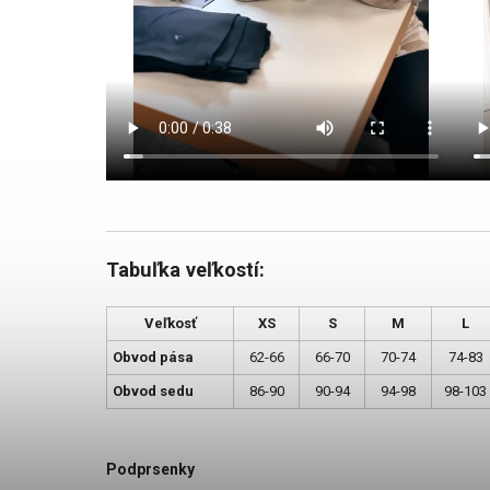
Tabuľka veľkostí:
Veľkosť
XS
S
M
L
Obvod pása
62-66
66-70
70-74
74-83
Obvod sedu
86-90
90-94
94-98
98-103
Podprsenky