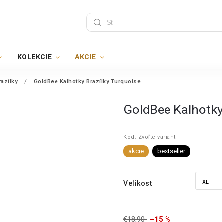
KOLEKCIE
AKCIE
razílky
/
GoldBee Kalhotky Brazílky Turquoise
GoldBee Kalhotky
Kód:
Zvoľte variant
akcie
bestseller
Velikost
€18,90
–15 %