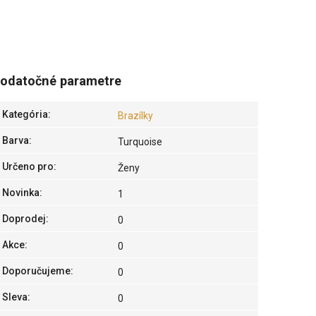
odatočné parametre
Kategória
:
Brazílky
Barva
:
Turquoise
Určeno pro
:
Ženy
Novinka
:
1
Doprodej
:
0
Akce
:
0
Doporučujeme
:
0
Sleva
:
0