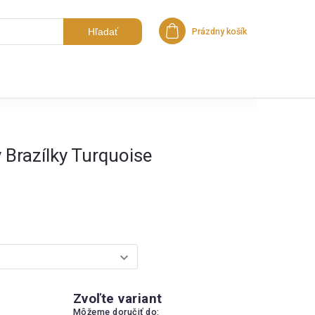
Hľadať
Prázdny košík
Nákupný košík
 Brazílky Turquoise
Zvoľte variant
Môžeme doručiť do: