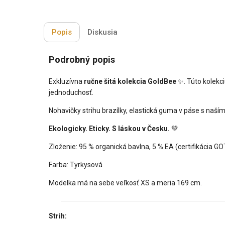
Popis
Diskusia
Podrobný popis
Exkluzívna
ručne šitá kolekcia GoldBee
✨. Túto kolekc
jednoduchosť.
Nohavičky strihu brazílky, elastická guma v páse s naší
Ekologicky. Eticky. S láskou v Česku.
💚
Zloženie: 95 % organická bavlna, 5 % EA (certifikácia G
Farba: Tyrkysová
Modelka má na sebe veľkosť XS a meria 169 cm.
Strih: