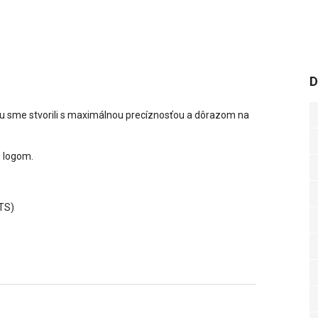
D
iu sme stvorili s maximálnou precíznosťou a dôrazom na
m logom.
OTS)