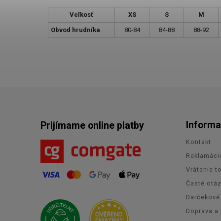
Veľkosť
XS
S
M
Obvod hrudníka
80-84
84-88
88-92
Informa
Prijímame online platby
Kontakt
Reklamáci
Vrátenie t
Časté otá
Darčekové
Doprava a 