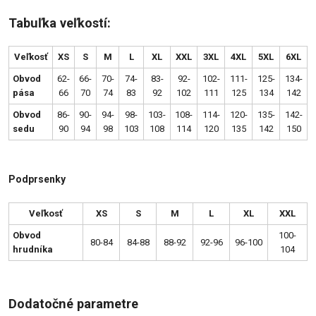
Tabuľka veľkostí:
Veľkosť
XS
S
M
L
XL
XXL
3XL
4XL
5XL
6XL
Obvod
62-
66-
70-
74-
83-
92-
102-
111-
125-
134-
pása
66
70
74
83
92
102
111
125
134
142
Obvod
86-
90-
94-
98-
103-
108-
114-
120-
135-
142-
sedu
90
94
98
103
108
114
120
135
142
150
Podprsenky
Veľkosť
XS
S
M
L
XL
XXL
Obvod
100-
80-84
84-88
88-92
92-96
96-100
hrudníka
104
Dodatočné parametre