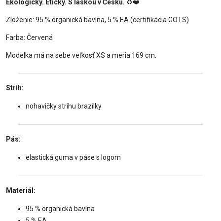
Ekologicky. Eticky. S láskou v Česku.
♻️❤️
Zloženie: 95 % organická bavlna, 5 % EA (certifikácia GOTS)
Farba: Červená
Modelka má na sebe veľkosť XS a meria 169 cm.
Strih:
nohavičky strihu brazílky
Pás:
elastická guma v páse s logom
Materiál:
95 % organická bavlna
5 % EA