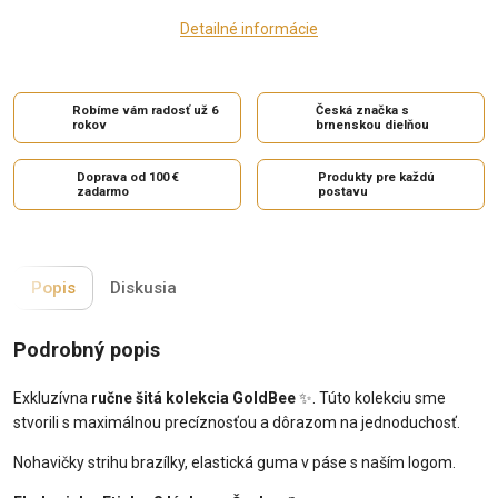
Detailné informácie
Robíme vám radosť už 6
Česká značka s
rokov
brnenskou dielňou
Doprava od 100 €
Produkty pre každú
zadarmo
postavu
Popis
Diskusia
Podrobný popis
Exkluzívna
ručne šitá kolekcia GoldBee
✨. Túto kolekciu sme
stvorili s maximálnou precíznosťou a dôrazom na jednoduchosť.
Nohavičky strihu brazílky, elastická guma v páse s naším logom.