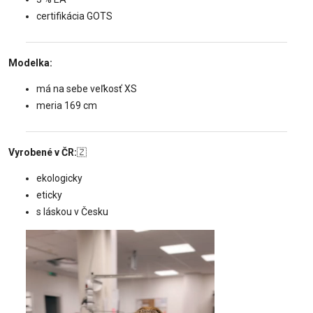
certifikácia GOTS
Modelka:
má na sebe veľkosť XS
meria 169 cm
Vyrobené v ČR:
🇿
ekologicky
eticky
s láskou v Česku