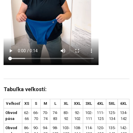
Tabuľka veľkostí:
Veľkosť
XS
S
M
L
XL
XXL
3XL
4XL
5XL
6XL
Obvod
62-
66-
70-
74-
83-
92-
102-
111-
125-
134-
pása
66
70
74
83
92
102
111
125
134
142
Obvod
86-
90-
94-
98-
103-
108-
114-
120-
135-
142-