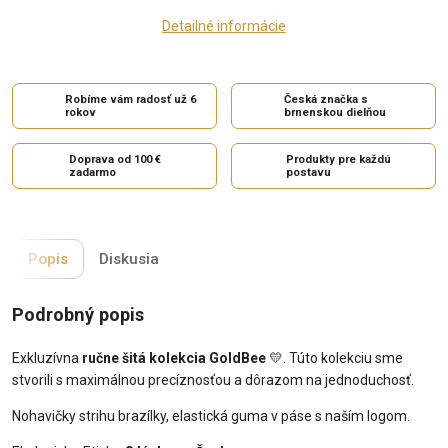
Detailné informácie
Robíme vám radosť už 6
Česká značka s
rokov
brnenskou dielňou
Doprava od 100 €
Produkty pre každú
zadarmo
postavu
Popis
Diskusia
Podrobný popis
Exkluzívna
ručne šitá kolekcia GoldBee
💛. Túto kolekciu sme
stvorili s maximálnou precíznosťou a dôrazom na jednoduchosť.
Nohavičky strihu brazílky, elastická guma v páse s naším logom.