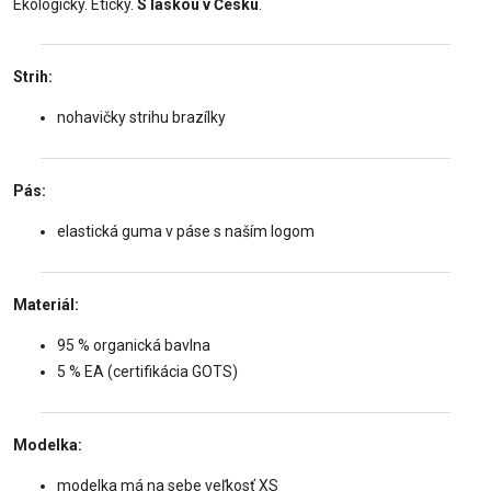
Ekologicky. Eticky.
S láskou v Česku
.
Strih:
nohavičky strihu brazílky
Pás:
elastická guma v páse s naším logom
Materiál:
95 % organická bavlna
5 % EA (certifikácia GOTS)
Modelka:
modelka má na sebe veľkosť XS