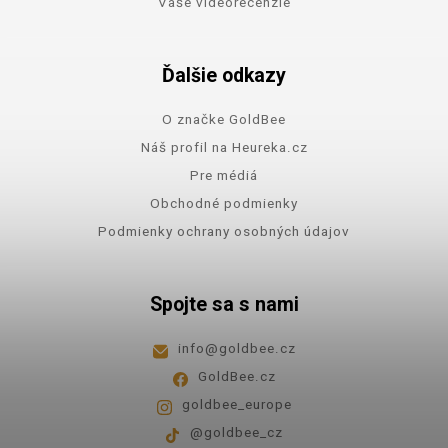
Vaše videorecenzie
Ďalšie odkazy
O značke GoldBee
Náš profil na Heureka.cz
Pre médiá
Obchodné podmienky
Podmienky ochrany osobných údajov
Spojte sa s nami
info
@
goldbee.cz
GoldBee.cz
goldbee_europe
@goldbee_cz