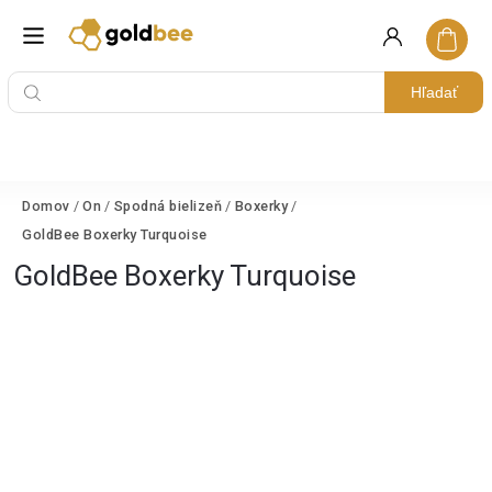
Hľadať
Domov
/
On
/
Spodná bielizeň
/
Boxerky
/
GoldBee Boxerky Turquoise
GoldBee Boxerky Turquoise