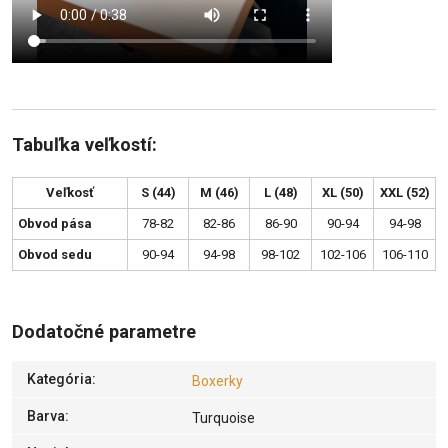
Tabuľka veľkostí:
Veľkosť
S (44)
M (46)
L (48)
XL (50)
XXL (52)
Obvod pása
78-82
82-86
86-90
90-94
94-98
Obvod sedu
90-94
94-98
98-102
102-106
106-110
Dodatočné parametre
Kategória
:
Boxerky
Barva
:
Turquoise