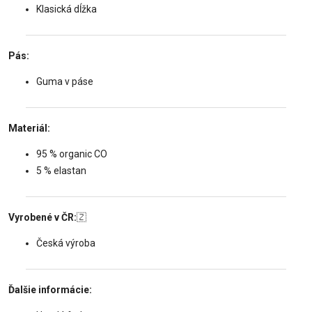
Klasická dĺžka
Pás:
Guma v páse
Materiál:
95 % organic CO
5 % elastan
Vyrobené v ČR:
🇿
Česká výroba
Ďalšie informácie: