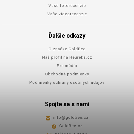
Vaše fotorecenzie
Vaše videorecenzie
Ďalšie odkazy
O značke GoldBee
Náš profil na Heureka.cz
Pre médiá
Obchodné podmienky
Podmienky ochrany osobných údajov
Spojte sa s nami
info
@
goldbee.cz
GoldBee.cz
goldbee_europe