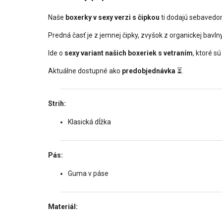
Naše
boxerky v sexy verzi s čipkou
ti dodajú sebavedom
Predná časť je z jemnej čipky, zvyšok z organickej bavl
Ide o
sexy variant našich boxeriek s vetraním
, ktoré s
Aktuálne dostupné ako
predobjednávka
⏳.
Strih:
Klasická dĺžka
Pás:
Guma v páse
Materiál: