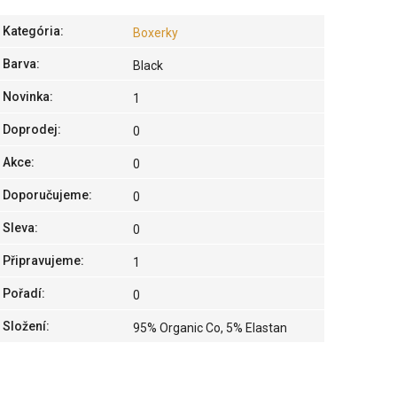
Kategória
:
Boxerky
Barva
:
Black
Novinka
:
1
Doprodej
:
0
Akce
:
0
Doporučujeme
:
0
Sleva
:
0
Připravujeme
:
1
Pořadí
:
0
Složení
:
95% Organic Co, 5% Elastan