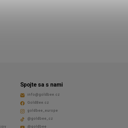
Spojte sa s nami
info
@
goldbee.cz
GoldBee.cz
goldbee_europe
@goldbee_cz
jov
@goldbee