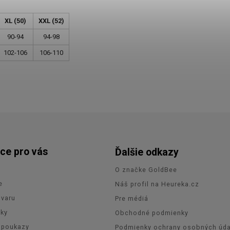
XL (50)
XXL (52)
90-94
94-98
102-106
106-110
ce pro vás
Ďalšie odkazy
O značke GoldBee
e
Náš profil na Heureka.cz
ovaru
Pre médiá
zky
Obchodné podmienky
 poukazy
Podmienky ochrany osobných úda