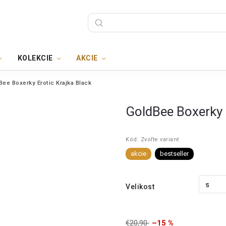
KOLEKCIE
AKCIE
Bee Boxerky Erotic Krajka Black
GoldBee Boxerky 
Kód:
Zvoľte variant
akcie
bestseller
Velikost
€20,90
–15 %