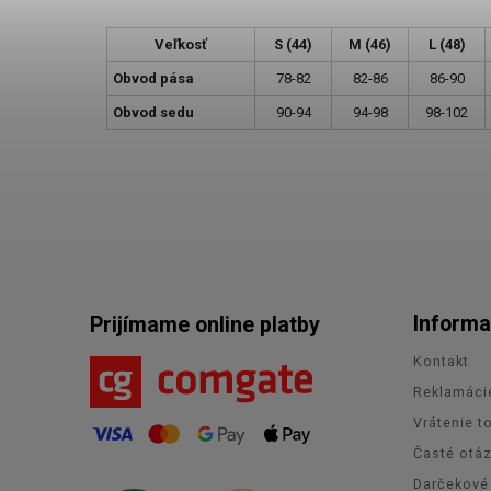
Veľkosť
S (44)
M (46)
L (48)
Obvod pása
78-82
82-86
86-90
Obvod sedu
90-94
94-98
98-102
Informa
Prijímame online platby
Kontakt
Reklamáci
Vrátenie t
Časté otá
Darčekové