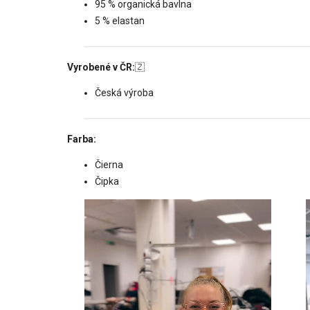
95 % organická bavlna
5 % elastan
Vyrobené v ČR:
🇿
Česká výroba
Farba:
Čierna
Čipka