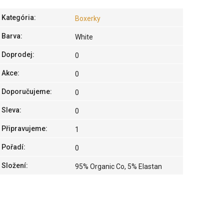
Kategória
:
Boxerky
Barva
:
White
Doprodej
:
0
Akce
:
0
Doporučujeme
:
0
Sleva
:
0
Připravujeme
:
1
Pořadí
:
0
Složení
:
95% Organic Co, 5% Elastan