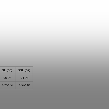
XL (50)
XXL (52)
90-94
94-98
102-106
106-110