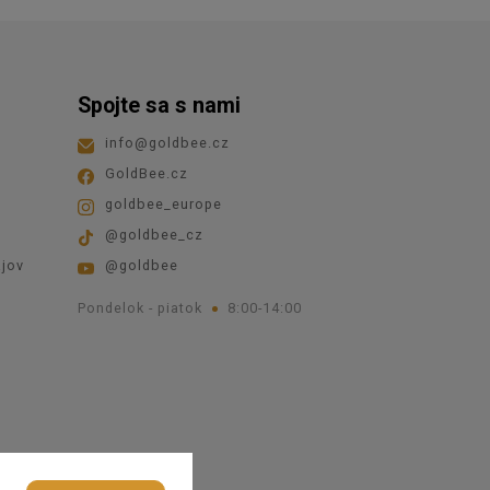
Spojte sa s nami
info
@
goldbee.cz
GoldBee.cz
goldbee_europe
@goldbee_cz
jov
@goldbee
Pondelok - piatok
8:00-14:00
kies