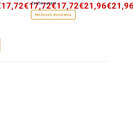
€17,72
€17,72
Zvoľte variant
€17,72
€21,96
€21,9
Možnosti doručenia