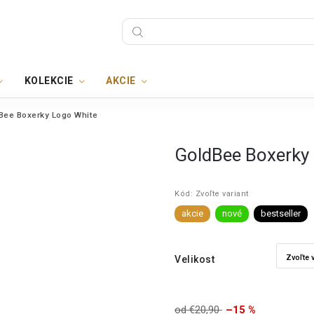
KOLEKCIE
AKCIE
Bee Boxerky Logo White
GoldBee Boxerky
Kód:
Zvoľte variant
akcie
nové
bestseller
Velikost
od €20,90
–15 %