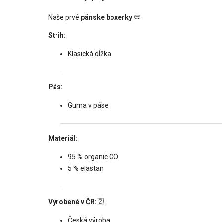
Naše prvé
pánske boxerky
🩲
Strih:
Klasická dĺžka
Pás:
Guma v páse
Materiál:
95 % organic CO
5 % elastan
Vyrobené v ČR:
🇿
Česká výroba