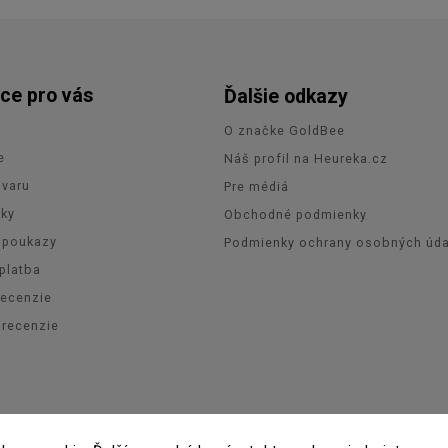
ce pro vás
Ďalšie odkazy
O značke GoldBee
e
Náš profil na Heureka.cz
ovaru
Pre médiá
zky
Obchodné podmienky
 poukazy
Podmienky ochrany osobných úda
platba
recenzie
orecenzie
pyright 2026
GoldBee
. Všetky práva vyhradené.
Upraviť nastavenie coo