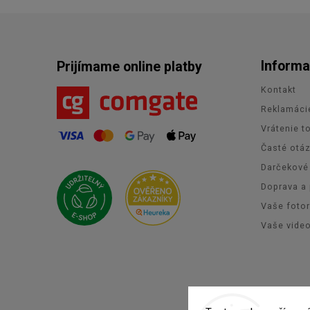
Informa
Prijímame online platby
Kontakt
Reklamáci
Vrátenie t
Časté otá
Darčekové
Doprava a 
Vaše foto
Vaše vide
Co