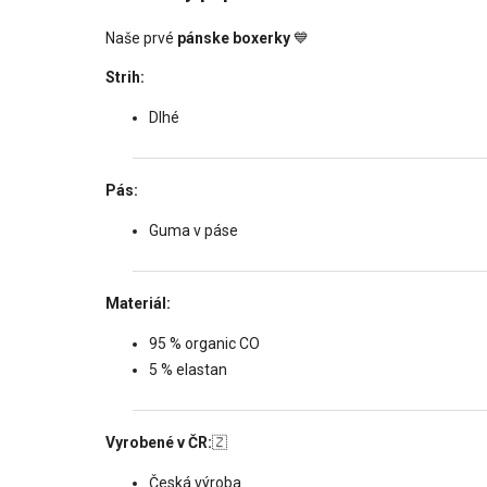
Naše prvé
pánske boxerky
💙
Strih:
Dlhé
Pás:
Guma v páse
Materiál:
95 % organic CO
5 % elastan
Vyrobené v ČR:
🇿
Česká výroba