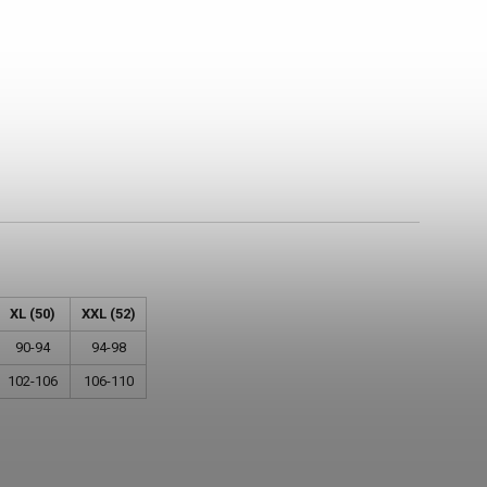
XL (50)
XXL (52)
90-94
94-98
102-106
106-110