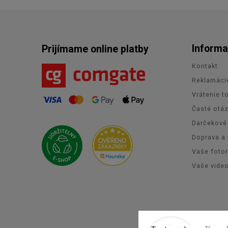
Informa
Prijímame online platby
Kontakt
Reklamáci
Vrátenie t
Časté otá
Darčekové
Doprava a 
Vaše foto
Vaše vide
Co