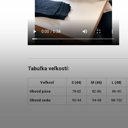
Tabuľka veľkostí:
Veľkosť
S (44)
M (46)
L (48)
Obvod pása
78-82
82-86
86-90
Obvod sedu
90-94
94-98
98-102