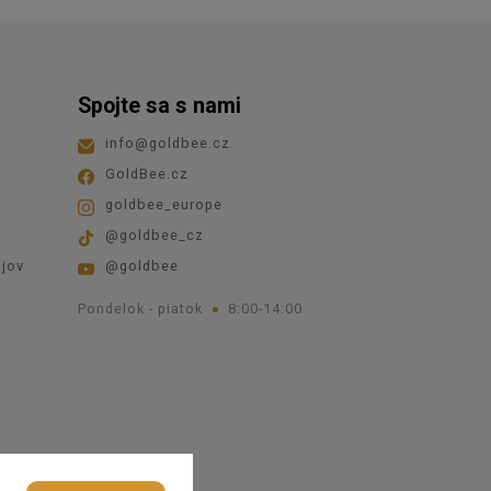
Spojte sa s nami
info
@
goldbee.cz
GoldBee.cz
goldbee_europe
@goldbee_cz
jov
@goldbee
Pondelok - piatok
8:00-14:00
kies