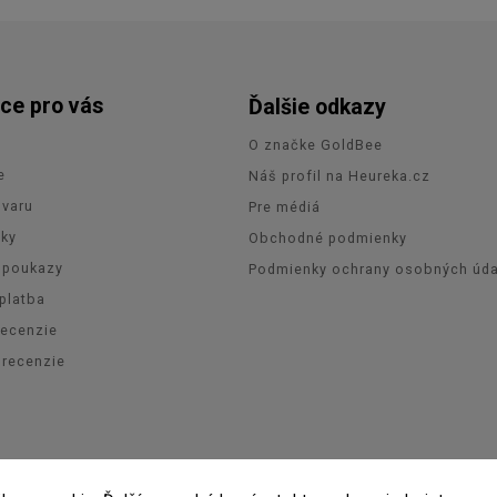
ce pro vás
Ďalšie odkazy
O značke GoldBee
e
Náš profil na Heureka.cz
ovaru
Pre médiá
zky
Obchodné podmienky
 poukazy
Podmienky ochrany osobných úda
platba
recenzie
orecenzie
pyright 2026
GoldBee
. Všetky práva vyhradené.
Upraviť nastavenie coo