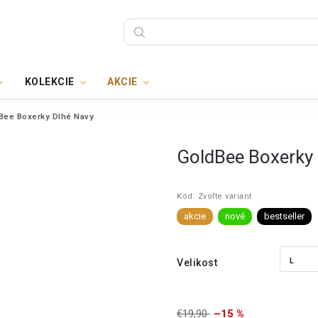
KOLEKCIE
AKCIE
Bee Boxerky Dlhé Navy
GoldBee Boxerky
Kód:
Zvoľte variant
akcie
nové
bestseller
Velikost
€19,90
–15 %