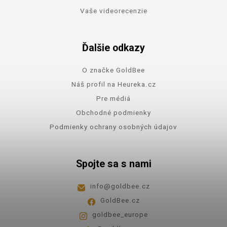
Vaše videorecenzie
Ďalšie odkazy
O značke GoldBee
Náš profil na Heureka.cz
Pre médiá
Obchodné podmienky
Podmienky ochrany osobných údajov
Spojte sa s nami
info
@
goldbee.cz
GoldBee.cz
goldbee_europe