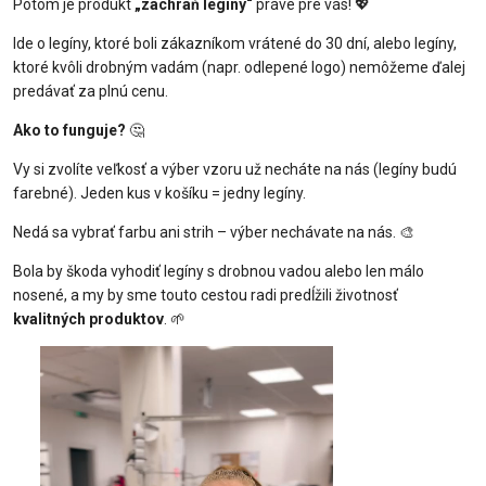
Potom je produkt
„zachráň legíny“
práve pre vás! 💖
Ide o legíny, ktoré boli zákazníkom vrátené do 30 dní, alebo legíny,
ktoré kvôli drobným vadám (napr. odlepené logo) nemôžeme ďalej
predávať za plnú cenu.
Ako to funguje?
🤔
Vy si zvolíte veľkosť a výber vzoru už necháte na nás (legíny budú
farebné). Jeden kus v košíku = jedny legíny.
Nedá sa vybrať farbu ani strih – výber nechávate na nás. 🎨
Bola by škoda vyhodiť legíny s drobnou vadou alebo len málo
nosené, a my by sme touto cestou radi predĺžili životnosť
kvalitných produktov
. 🌱