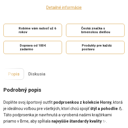
Detailné informácie
Robíme vám radosť už 6
Česká značka s
rokov
brnenskou dielňou
Doprava od 100 €
Produkty pre každú
zadarmo
postavu
Popis
Diskusia
Podrobný popis
Doplňte svoj športový outfit
podprsenkou z kolekcie Horny
, ktorá
je ideálnou voľbou pre všetkých, ktorí chcú spojiť
štýl a pohodlie
💪.
Táto podprsenka je navrhnutá a vyrobená našimi krajčírkami
priamo v Brne, aby spĺňala
najvyššie štandardy kvality
✨.