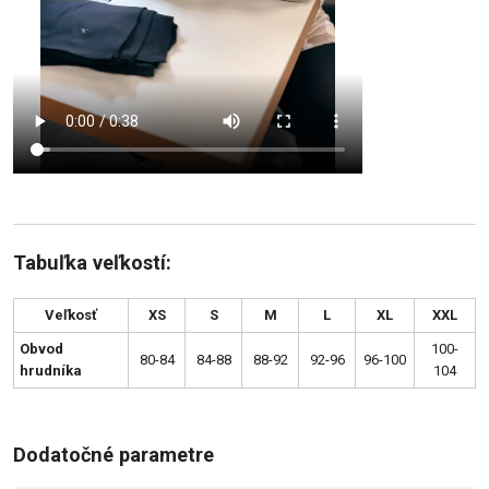
Tabuľka veľkostí:
Veľkosť
XS
S
M
L
XL
XXL
Obvod
100-
80-84
84-88
88-92
92-96
96-100
hrudníka
104
Dodatočné parametre