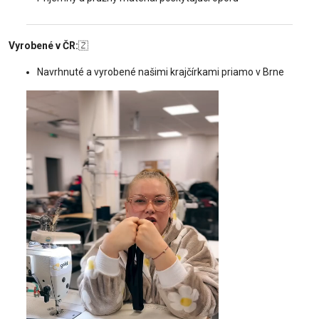
Vyrobené v ČR:
🇿
Navrhnuté a vyrobené našimi krajčírkami priamo v Brne