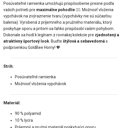
Posúvateľné ramienka umožňujú prispôsobenie presne podľa
vašich potrieb pre
maximálne pohodlie
🧘‍♀️. Možnosť vloženia
vypchávok na zvýraznenie tvaru (vypchávky nie sú súčasťou
balenia). Vyrobená z príjemného a pružného materiálu, ktorý
poskytuje oporu a pritom sa ľahko prispôsobí vašim pohybom.
Dokonale sa hodí k legínam z rovnakej kolekcie pre
zjednotený a
atraktívny športový look
. Buďte
štýlová a sebavedomá
s
podprsenkou GoldBee Horny! 💖
Strih:
Posúvateľné ramienka
Možnosť vloženia vypchávok
Materiál:
90 % polyamid
10 % lycra
Príjemný a pružný materiál poskytujúci oporu