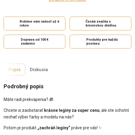
Robíme vám radosť už 6
Česká značka s
rokov
brnenskou dielňou
Doprava od 100 €
Produkty pre každú
zadarmo
postavu
Popis
Diskusia
Podrobný popis
Máte radi prekvapenia? 🎁
Chcete si zaobstarať
krásne legíny za super cenu
, ale ste ochotní
nechať výber farby a modelu na nás?
Potom je produkt
„zachráň legíny“
práve pre vás! ✨