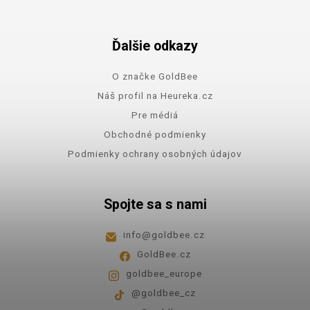
Ďalšie odkazy
O značke GoldBee
Náš profil na Heureka.cz
Pre médiá
Obchodné podmienky
Podmienky ochrany osobných údajov
Spojte sa s nami
info
@
goldbee.cz
GoldBee.cz
goldbee_europe
@goldbee_cz