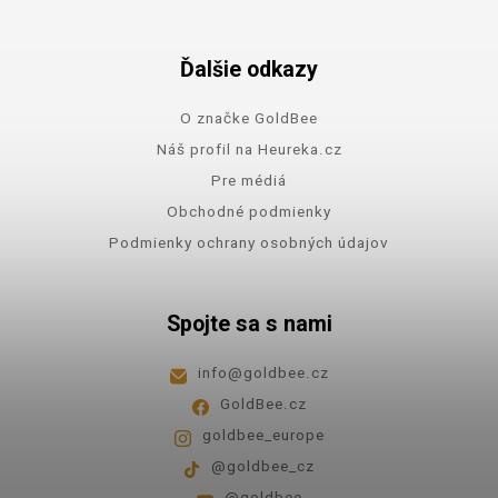
Ďalšie odkazy
O značke GoldBee
Náš profil na Heureka.cz
Pre médiá
Obchodné podmienky
Podmienky ochrany osobných údajov
Spojte sa s nami
info
@
goldbee.cz
GoldBee.cz
goldbee_europe
@goldbee_cz
@goldbee