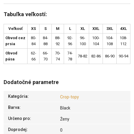
Tabuľka veľkostí:
Veľkosť
XS
S
M
L
XL
XXL
3XL
4XL
Obvod cez
80-
84-
88-
92-
96-
100-
104-
108-
prsia
84
88
92
96
100
104
108
112
Obvod
62-
66-
70-
74-
78-82
82-86
86-90
90-94
pása
66
70
74
78
Dodatočné parametre
Kategória
:
Crop-topy
Barva
:
Black
Určeno pro
:
Ženy
Doprodej
:
0