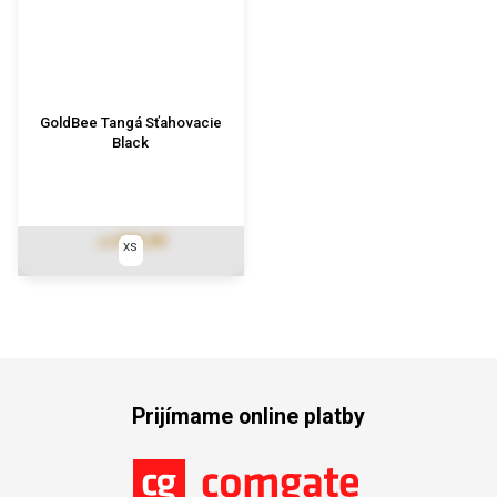
GoldBee Tangá Sťahovacie
Black
€30,44
od
XS
Prijímame online platby