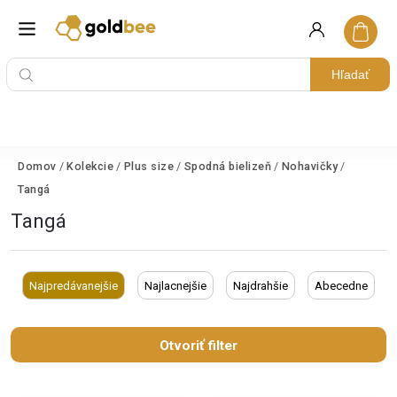
Hľadať
Domov
/
Kolekcie
/
Plus size
/
Spodná bielizeň
/
Nohavičky
/
Tangá
Tangá
Najpredávanejšie
Najlacnejšie
Najdrahšie
Abecedne
Otvoriť filter