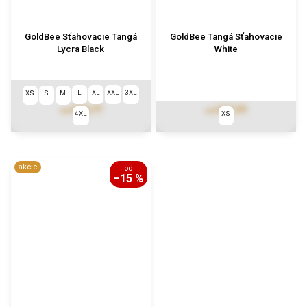
GoldBee Sťahovacie Tangá
GoldBee Tangá Sťahovacie
Lycra Black
White
L
XL
XXL
3XL
XS
S
M
€39,77
€17,91
od
od
4XL
XS
akcie
od
–15 %