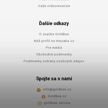
Vaše videorecenzie
Ďalšie odkazy
O značke GoldBee
Náš profil na Heureka.cz
Pre médiá
Obchodné podmienky
Podmienky ochrany osobných údajov
Spojte sa s nami
info
@
goldbee.cz
GoldBee.cz
goldbee_europe