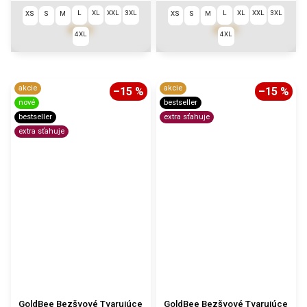
L
XL
XXL
3XL
L
XL
XXL
3XL
XS
S
M
XS
S
M
€7,21
€7,21
4XL
4XL
akcie
akcie
–15 %
–15 %
nové
bestseller
bestseller
extra sťahuje
extra sťahuje
GoldBee Bezšvové Tvarujúce
GoldBee Bezšvové Tvarujúce