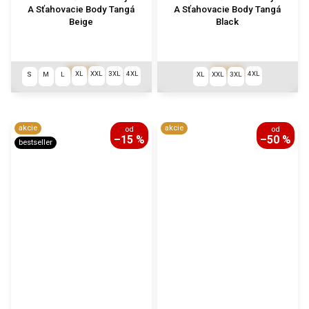
A Sťahovacie Body Tangá
A Sťahovacie Body Tangá
Beige
Black
€64,36
€64,36
XL
XXL
3XL
4XL
4XL
S
M
L
XL
XXL
3XL
akcie
akcie
od
od
–15 %
–50 %
bestseller