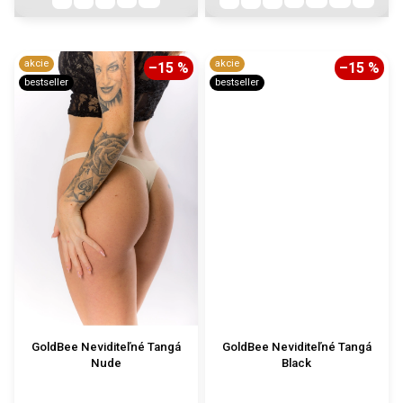
akcie
akcie
–15 %
–15 %
bestseller
bestseller
GoldBee Neviditeľné Tangá
GoldBee Neviditeľné Tangá
Nude
Black