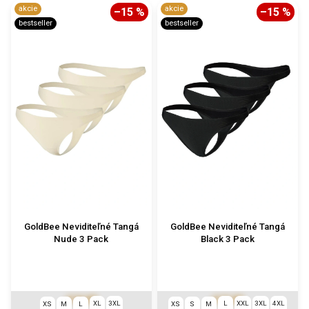
akcie
akcie
–15 %
–15 %
bestseller
bestseller
GoldBee Neviditeľné Tangá
GoldBee Neviditeľné Tangá
Nude 3 Pack
Black 3 Pack
€19,08
€19,08
XL
3XL
L
XXL
3XL
4XL
XS
M
L
XS
S
M