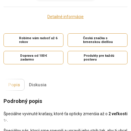
Detailné informácie
Robíme vám radosť už 6
Česká značka s
rokov
brnenskou dielňou
Doprava od 100 €
Produkty pre každú
zadarmo
postavu
Popis
Diskusia
Podrobný popis
Špeciálne vyvinuté kraťasy, ktoré ťa opticky zmenšia až o
2 veľkosti
✨.
Špeciálny pás, ktorý sme spevnili a upravili jeho strih tak, aby ti ubral