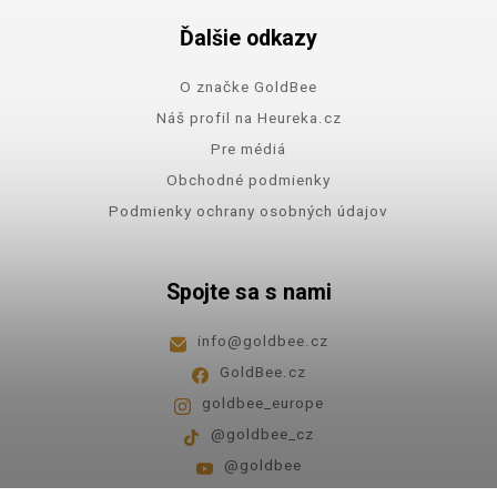
Ďalšie odkazy
O značke GoldBee
Náš profil na Heureka.cz
Pre médiá
Obchodné podmienky
Podmienky ochrany osobných údajov
Spojte sa s nami
info
@
goldbee.cz
GoldBee.cz
goldbee_europe
@goldbee_cz
@goldbee