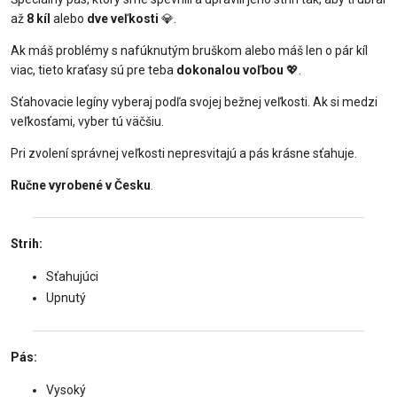
až
8 kíl
alebo
dve veľkosti
💎.
Ak máš problémy s nafúknutým bruškom alebo máš len o pár kíl
viac, tieto kraťasy sú pre teba
dokonalou voľbou
💖.
Sťahovacie legíny vyberaj podľa svojej bežnej veľkosti. Ak si medzi
veľkosťami, vyber tú väčšiu.
Pri zvolení správnej veľkosti nepresvitajú a pás krásne sťahuje.
Ručne vyrobené v Česku
.
Strih:
Sťahujúci
Upnutý
Pás:
Vysoký