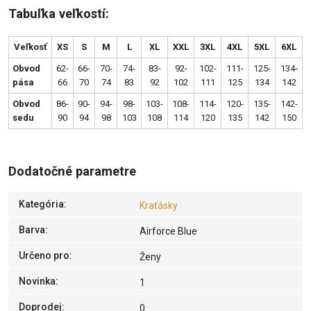
Tabuľka veľkostí:
Veľkosť
XS
S
M
L
XL
XXL
3XL
4XL
5XL
6XL
Obvod
62-
66-
70-
74-
83-
92-
102-
111-
125-
134-
pása
66
70
74
83
92
102
111
125
134
142
Obvod
86-
90-
94-
98-
103-
108-
114-
120-
135-
142-
sedu
90
94
98
103
108
114
120
135
142
150
Dodatočné parametre
Kategória
:
Kraťásky
Barva
:
Airforce Blue
Určeno pro
:
Ženy
Novinka
:
1
Doprodej
:
0