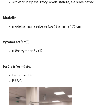
široký pruh v páse, ktorý skvele sťahuje, ale nikde netlačí
Modelka:
modelka má na sebe veľkosť S a meria 175 cm
Vyrobené v ČR:
🇿
ručne vyrobené v ČR
Ďalšie informácie:
farba: modrá
BASIC