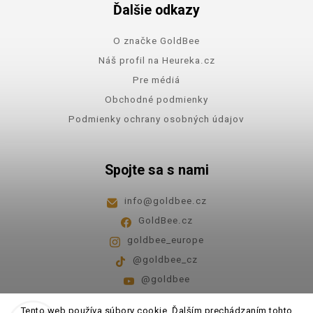
Ďalšie odkazy
O značke GoldBee
Náš profil na Heureka.cz
Pre médiá
Obchodné podmienky
Podmienky ochrany osobných údajov
Spojte sa s nami
info
@
goldbee.cz
GoldBee.cz
goldbee_europe
@goldbee_cz
@goldbee
Pondelok - piatok
8:00-14:00
Tento web používa súbory cookie. Ďalším prechádzaním tohto