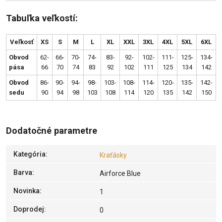
Tabuľka veľkostí:
Veľkosť
XS
S
M
L
XL
XXL
3XL
4XL
5XL
6XL
Obvod
62-
66-
70-
74-
83-
92-
102-
111-
125-
134-
pása
66
70
74
83
92
102
111
125
134
142
Obvod
86-
90-
94-
98-
103-
108-
114-
120-
135-
142-
sedu
90
94
98
103
108
114
120
135
142
150
Dodatočné parametre
Kategória
:
Kraťásky
Barva
:
Airforce Blue
Novinka
:
1
Doprodej
:
0