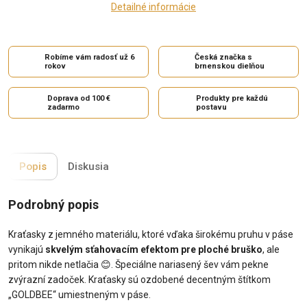
Detailné informácie
Robíme vám radosť už 6
Česká značka s
rokov
brnenskou dielňou
Doprava od 100 €
Produkty pre každú
zadarmo
postavu
Popis
Diskusia
Podrobný popis
Kraťasky z jemného materiálu, ktoré vďaka širokému pruhu v páse
vynikajú
skvelým sťahovacím efektom pre ploché bruško
, ale
pritom nikde netlačia 😊. Špeciálne nariasený šev vám pekne
zvýrazní zadoček. Kraťasky sú ozdobené decentným štítkom
„GOLDBEE“ umiestneným v páse.