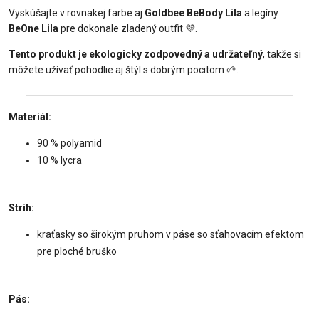
Vyskúšajte v rovnakej farbe aj
Goldbee BeBody Lila
a legíny
BeOne Lila
pre dokonale zladený outfit 💜.
Tento produkt je ekologicky zodpovedný a udržateľný
, takže si
môžete užívať pohodlie aj štýl s dobrým pocitom 🌱.
Materiál:
90 % polyamid
10 % lycra
Strih:
kraťasky so širokým pruhom v páse so sťahovacím efektom
pre ploché bruško
Pás: