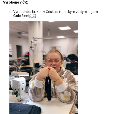
Vyrobené v ČR:
Vyrobené s láskou v Česku s ikonickým zlatým logom
GoldBee
🇨🇿