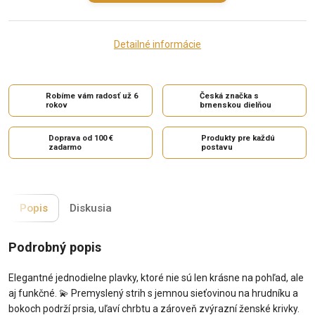
Detailné informácie
Robíme vám radosť už 6
Česká značka s
rokov
brnenskou dielňou
Doprava od 100 €
Produkty pre každú
zadarmo
postavu
Popis
Diskusia
Podrobný popis
Elegantné jednodielne plavky, ktoré nie sú len krásne na pohľad, ale
aj funkčné.
💫
Premyslený strih s jemnou sieťovinou na hrudníku a
bokoch podrží prsia, uľaví chrbtu a zároveň zvýrazní ženské krivky.