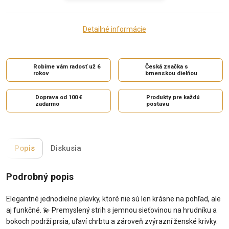
Detailné informácie
Robíme vám radosť už 6
Česká značka s
rokov
brnenskou dielňou
Doprava od 100 €
Produkty pre každú
zadarmo
postavu
Popis
Diskusia
Podrobný popis
Elegantné jednodielne plavky, ktoré nie sú len krásne na pohľad, ale
aj funkčné.
💫
Premyslený strih s jemnou sieťovinou na hrudníku a
bokoch podrží prsia, uľaví chrbtu a zároveň zvýrazní ženské krivky.