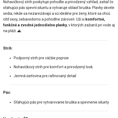
Nohavičkový strih poskytuje pohodlie a prirodzený vzhľad, zatiaľ čo
sťahujúci pás spevní siluetu a vytvaruje oblasť bruška. Plavky skvele
sedia, nikde sa nezarezávajú a sú ideálne pre ženy, ktoré sa chcú
cítiť sexy, sebavedomo a pohodlne zároveň. Uži si
komfortné,
funkčné a zvodné jednodielne plavky
, v ktorých zažiariš pri vode aj
na pláži.
🌊
Strih:
Podporný strih pre väčšie poprsie
Nohavičkový strih pre komfort a prirodzený look
Jemná sieťovina pre rafinovaný detail
Pás:
Sťahujúci pás pre vytvarovanie bruška a spevnenie siluety