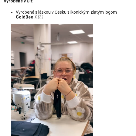
Vyrobené v ČR:
Vyrobené s láskou v Česku s ikonickým zlatým logom
GoldBee
🇨🇿