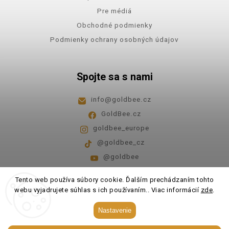
Pre médiá
Obchodné podmienky
Podmienky ochrany osobných údajov
Spojte sa s nami
info
@
goldbee.cz
GoldBee.cz
goldbee_europe
@goldbee_cz
@goldbee
Pondelok - piatok
8:00-14:00
Tento web používa súbory cookie. Ďalším prechádzaním tohto
webu vyjadrujete súhlas s ich používaním.. Viac informácií
zde
.
Copyright 2026
GoldBee
. Všetky práva vyhradené.
Nastavenie
Upraviť nastavenie cookies