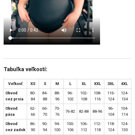
Tabuľka veľkostí:
Veľkosť
XS
S
M
L
XL
XXL
3XL
4XL
Obvod
80-
84-
88-
96-
102-
108-
116-
124-
cez prsia
84
88
96
102
108
116
124
134
Obvod
62-
66-
70-
96-
104-
76-82
82-88
88-96
pása
66
70
76
104
114
Obvod
86-
90-
94-
100-
106-
112-
118-
124-
cez zadok
90
94
100
106
112
118
124
130