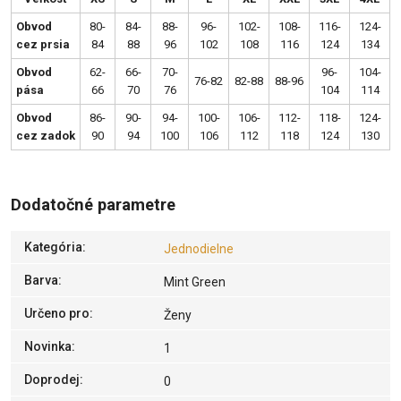
Obvod
80-
84-
88-
96-
102-
108-
116-
124-
cez prsia
84
88
96
102
108
116
124
134
Obvod
62-
66-
70-
96-
104-
76-82
82-88
88-96
pása
66
70
76
104
114
Obvod
86-
90-
94-
100-
106-
112-
118-
124-
cez zadok
90
94
100
106
112
118
124
130
Dodatočné parametre
Kategória
:
Jednodielne
Barva
:
Mint Green
Určeno pro
:
Ženy
Novinka
:
1
Doprodej
:
0