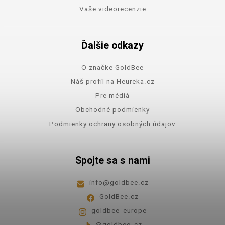
Vaše videorecenzie
Ďalšie odkazy
O značke GoldBee
Náš profil na Heureka.cz
Pre médiá
Obchodné podmienky
Podmienky ochrany osobných údajov
Spojte sa s nami
info
@
goldbee.cz
GoldBee.cz
goldbee_europe
@goldbee_cz