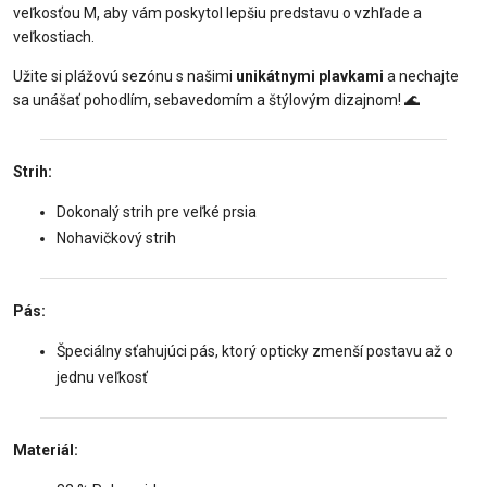
veľkosťou M, aby vám poskytol lepšiu predstavu o vzhľade a
veľkostiach.
Užite si plážovú sezónu s našimi
unikátnymi plavkami
a nechajte
sa unášať pohodlím, sebavedomím a štýlovým dizajnom! 🌊
Strih:
Dokonalý strih pre veľké prsia
Nohavičkový strih
Pás:
Špeciálny sťahujúci pás, ktorý opticky zmenší postavu až o
jednu veľkosť
Materiál: