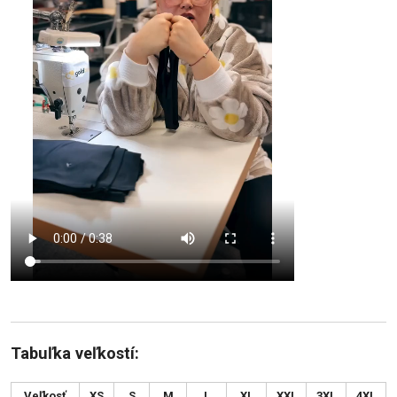
Tabuľka veľkostí:
Veľkosť
XS
S
M
L
XL
XXL
3XL
4XL