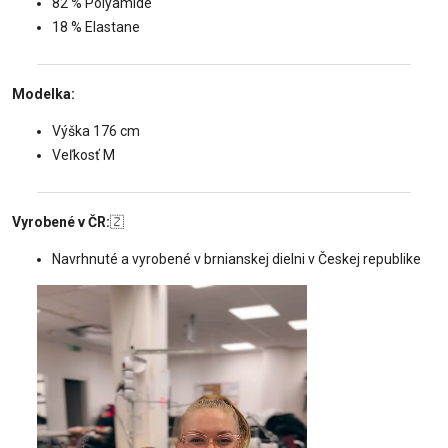
82 % Polyamide
18 % Elastane
Modelka:
Výška 176 cm
Veľkosť M
Vyrobené v ČR:
🇿
Navrhnuté a vyrobené v brnianskej dielni v Českej republike