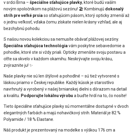
v srdci Brna –
špeciálne sťahujúce plavky
, ktoré budú vaším
novým spoločníkom na plážovú sezónu! 🏖️ Kombinujú
dokonalý
strih pre veľké prsia
so sťahujúcim pásom, ktorý opticky zmenší až
o jednu veľkosť, vďaka čomu získate nielen krásny vzhľad, ale aj
bezchybnú pohodu.
S našou novou kolekciou sa nemusíte obávať plážovej sezóny.
Špeciálna sťahujúca technológia
vám poskytne sebavedomie a
pohodlie, ktoré ste si vždy priali. Opticky zmenšite svoju postavu a
cíťte sa skvelo v každom okamihu. Neskrývajte svoju krásu,
zvýraznite ju! ✨
Naše plavky nie sú len štýlové a pohodlné – sú tiež vytvorené s
láskou priamo v Českej republike. Každý kúsok je starostlivo
navrhnutý a vyrobený v našej brnianskej dielni s dôrazom na detail
a kvalitu.
Podporujte lokálnu výrobu
a buďte hrdí na to, čo nosíte!
Tieto špeciálne sťahujúce plavky sú momentálne dostupné v dvoch
elegantných farbách a majú nohavičkový strih. Materiál je 82 %
Polyamide / 18 % Elastane.
Náš produkt je prezentovaný na modelke s výškou 176 cm a