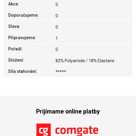
Akce
:
0
Doporučujeme
:
0
Sleva
:
0
Připravujeme
:
1
Pořadí
:
0
Složení
:
82% Polyamide / 18% Elastane
Síla stahování
:
*****
Prijímame online platby