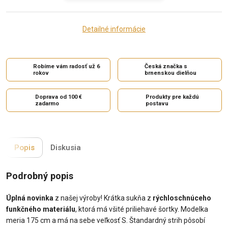
Detailné informácie
Robíme vám radosť už 6
Česká značka s
rokov
brnenskou dielňou
Doprava od 100 €
Produkty pre každú
zadarmo
postavu
Popis
Diskusia
Podrobný popis
Úplná novinka
z našej výroby! Krátka sukňa z
rýchloschnúceho
funkčného materiálu
, ktorá má všité priliehavé šortky. Modelka
meria 175 cm a má na sebe veľkosť S. Štandardný strih pôsobí