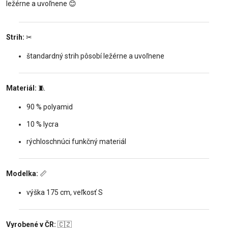
ležérne a uvoľnene
😊
Strih:
✂
štandardný strih pôsobí ležérne a uvoľnene
Materiál:
🧵
90 % polyamid
10 % lycra
rýchloschnúci funkčný materiál
Modelka:
📏
výška 175 cm, veľkosť S
Vyrobené v ČR:
🇨🇿