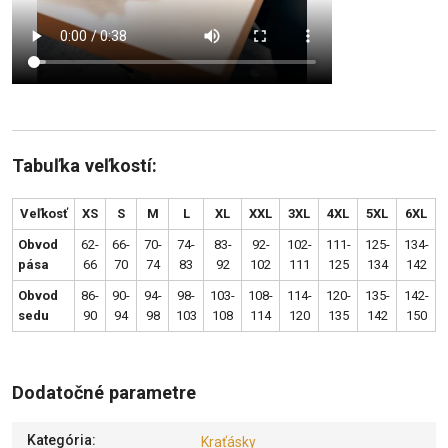
Tabuľka veľkostí:
Veľkosť
XS
S
M
L
XL
XXL
3XL
4XL
5XL
6XL
Obvod
62-
66-
70-
74-
83-
92-
102-
111-
125-
134-
pása
66
70
74
83
92
102
111
125
134
142
Obvod
86-
90-
94-
98-
103-
108-
114-
120-
135-
142-
sedu
90
94
98
103
108
114
120
135
142
150
Dodatočné parametre
Kategória
:
Kraťásky