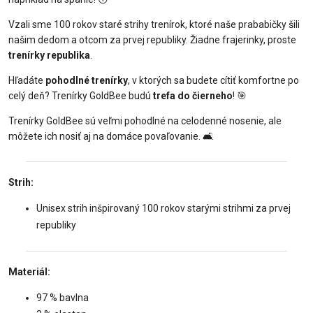
Vzali sme 100 rokov staré strihy trenírok, ktoré naše prababičky šili
našim dedom a otcom za prvej republiky. Žiadne frajerinky, proste
trenírky republika
.
Hľadáte
pohodlné trenírky
, v ktorých sa budete cítiť komfortne po
celý deň? Trenírky GoldBee budú
trefa do čierneho
! 🎯
Trenírky GoldBee sú veľmi pohodlné na celodenné nosenie, ale
môžete ich nosiť aj na domáce povaľovanie. 🛋️
Strih:
Unisex strih inšpirovaný 100 rokov starými strihmi za prvej
republiky
Materiál:
97 % bavlna