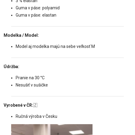
3 % elastan
Guma v páse: polyamid
Guma v páse: elastan
Modelka / Model:
Model aj modelka majú na sebe veľkosť M
Údržba:
Pranie na 30 °C
Nesušiť v sušičke
Vyrobené v ČR:
🇿
Ručná výroba v Česku