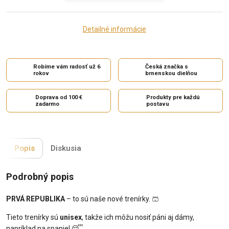
Detailné informácie
Robíme vám radosť už 6
Česká značka s
rokov
brnenskou dielňou
Doprava od 100 €
Produkty pre každú
zadarmo
postavu
Popis
Diskusia
Podrobný popis
PRVÁ REPUBLIKA
– to sú naše nové trenírky. 🩳
Tieto trenírky sú
unisex
, takže ich môžu nosiť páni aj dámy,
napríklad na spanie! 😴