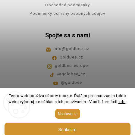
Obchodné podmienky
Podmienky ochrany osobných údajov
Spojte sa s nami
info
@
goldbee.cz
GoldBee.cz
goldbee_europe
@goldbee_cz
@goldbee
Pondelok - piatok
8:00-14:00
Tento web používa súbory cookie. Ďalším prechádzaním tohto
webu vyjadrujete súhlas s ich používaním.. Viac informácií
zde
.
Copyright 2026
GoldBee
. Všetky práva vyhradené.
Nastavenie
Upraviť nastavenie cookies
Súhlasím
Vytvořil
Shoptet
| Design
Shoptak.cz.