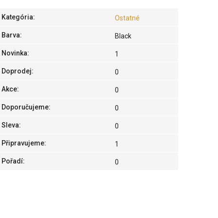
Kategória
:
Ostatné
Barva
:
Black
Novinka
:
1
Doprodej
:
0
Akce
:
0
Doporučujeme
:
0
Sleva
:
0
Připravujeme
:
1
Pořadí
:
0