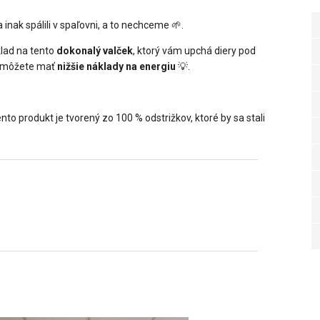
 inak spálili v spaľovni, a to nechceme 🌱.
lad na tento
dokonalý valček
, ktorý vám upchá diery pod
m môžete mať
nižšie náklady na energiu
💡.
to produkt je tvorený zo 100 % odstrižkov, ktoré by sa stali