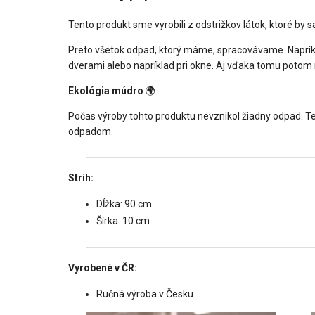
Tento produkt sme vyrobili z odstrižkov látok, ktoré by sa
Preto všetok odpad, ktorý máme, spracovávame. Naprík
dverami alebo napríklad pri okne. Aj vďaka tomu poto
Ekológia múdro
🌍.
Počas výroby tohto produktu nevznikol žiadny odpad. Ten
odpadom.
Strih:
Dĺžka: 90 cm
Šírka: 10 cm
Vyrobené v ČR:
Ručná výroba v Česku