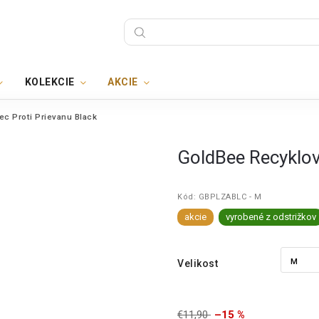
KOLEKCIE
AKCIE
c Proti Prievanu Black
GoldBee Recyklov
Kód:
GBPLZABLC - M
akcie
vyrobené z odstrižkov
Velikost
€11,90
–15 %