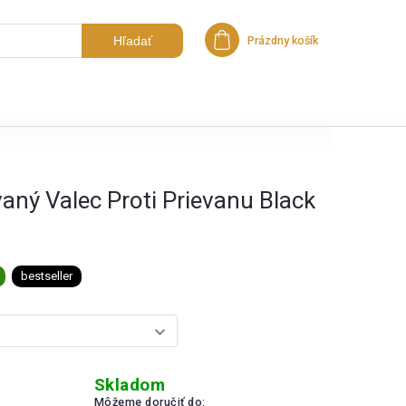
Hľadať
Prázdny košík
Nákupný košík
aný Valec Proti Prievanu Black
bestseller
Skladom
Môžeme doručiť do: