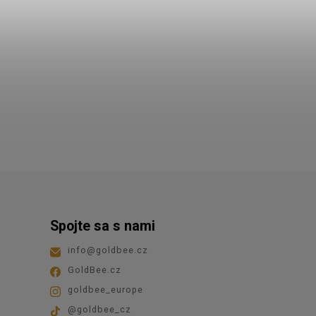
Spojte sa s nami
info
@
goldbee.cz
GoldBee.cz
goldbee_europe
@goldbee_cz