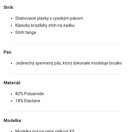
Strih:️
Sťahovacie plavky s vysokým pásom
Klasicky brazílsky strih na zadku
Strih tanga
Pás:
Jedinečný spevnený pás, ktorý dokonale modeluje bruško
Materiál:
82% Polyamide
18% Elastane
Modelka:
Modelka má na sebe veľkosť XS