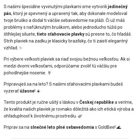
S našimi špeciálne vyvinutými plavkami sme vytvorili
jedinečný
pás
, ktorý je spevnený a upravený tak, aby dokonale modeloval
tvoje bruško a dodal ti väčšie sebavedomie na pláži. Či už máš
problémy s nafúknutým bruškom, alebo jednoducho túžiš po
štíhlejšej siluete,
tieto sťahovacie plavky
sú presne to, čo hľadáš.
Strih plaviek na zadku je klasicky brazílsky, čo ti zaistí elegantný
vzhľad. ✨
Pri výbere veľkosti plaviek sa riaď svojou bežnou veľkosťou. Ak si
medzi dvomi veľkosťami, odporúčame zvoliť tú väčšiu pre
pohodlnejšie nosenie. 👙
Pripravuješ sa na leto? S našimi sťahovacími plavkami budeš
vyzerať
úžasne
! ☀️
Tento produkt je ručne ušitý s láskou v
Českej republike
a veríme,
že kvalita našich plaviek je rovnako dôležitá ako ich etická výroba a
ohľaduplnosť k životnému prostrediu. 🌿
Priprav sa na
slnečné leto plné sebavedomia
s GoldBee! 🌊