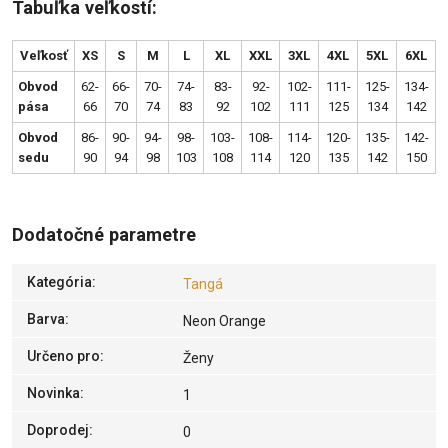
Tabuľka veľkostí:
Veľkosť
XS
S
M
L
XL
XXL
3XL
4XL
5XL
6XL
Obvod
62-
66-
70-
74-
83-
92-
102-
111-
125-
134-
pása
66
70
74
83
92
102
111
125
134
142
Obvod
86-
90-
94-
98-
103-
108-
114-
120-
135-
142-
sedu
90
94
98
103
108
114
120
135
142
150
Dodatočné parametre
Kategória
:
Tangá
Barva
:
Neon Orange
Určeno pro
:
Ženy
Novinka
:
1
Doprodej
:
0