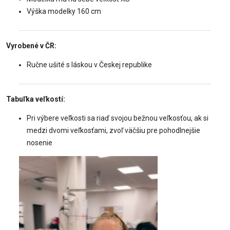
Výška modelky 160 cm
Vyrobené v ČR:
Ručne ušité s láskou v Českej republike
Tabuľka veľkostí:
Pri výbere veľkosti sa riaď svojou bežnou veľkosťou, ak si
medzi dvomi veľkosťami, zvoľ väčšiu pre pohodlnejšie
nosenie