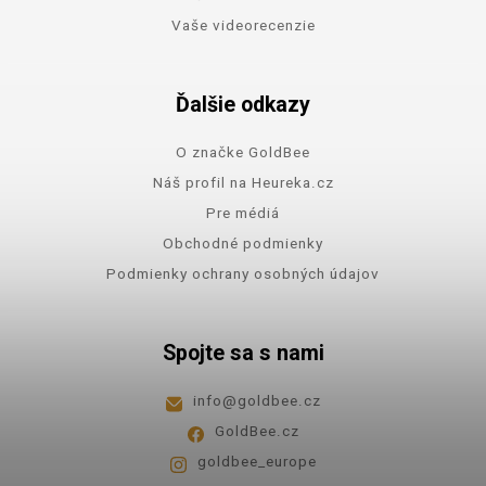
Vaše videorecenzie
Ďalšie odkazy
O značke GoldBee
Náš profil na Heureka.cz
Pre médiá
Obchodné podmienky
Podmienky ochrany osobných údajov
Spojte sa s nami
info
@
goldbee.cz
GoldBee.cz
goldbee_europe