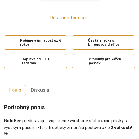
Detailné informácie
Robíme vám radosť už 6
Česká značka s
rokov
brnenskou dielňou
Doprava od 100 €
Produkty pre každú
zadarmo
postavu
Popis
Diskusia
Podrobný popis
GoldBee
predstavuje svoje ručne vyrábané sťahovacie plavky s
vysokým pásom, ktoré ti opticky zmenšia postavu až o
2 veľkosti
!
🌴