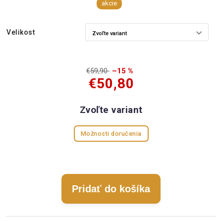
akcie
Velikost
€59,90
–15 %
€50,80
Zvoľte variant
Možnosti doručenia
Pridať do košíka