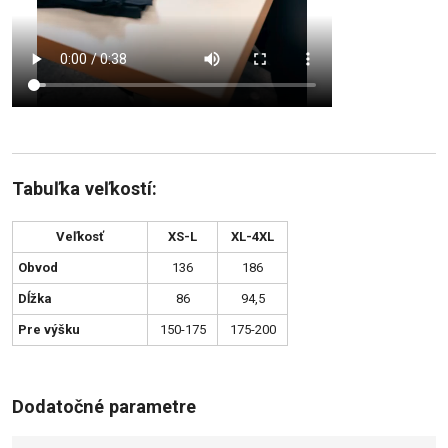
Tabuľka veľkostí:
Veľkosť
XS-L
XL-4XL
Obvod
136
186
Dĺžka
86
94,5
Pre výšku
150-175
175-200
Dodatočné parametre