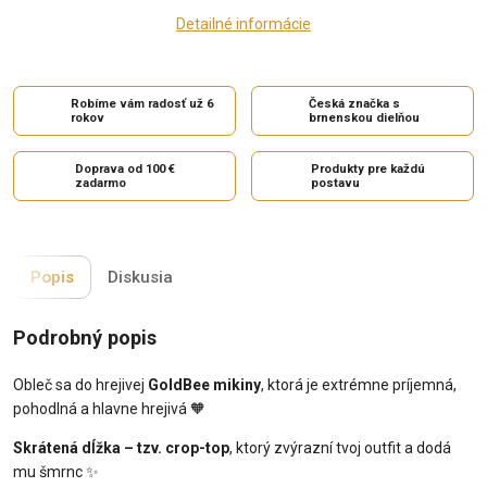
Detailné informácie
Robíme vám radosť už 6
Česká značka s
rokov
brnenskou dielňou
Doprava od 100 €
Produkty pre každú
zadarmo
postavu
Popis
Diskusia
Podrobný popis
Obleč sa do hrejivej
GoldBee mikiny
, ktorá je extrémne príjemná,
pohodlná a hlavne hrejivá 🧡
Skrátená dĺžka – tzv. crop-top
, ktorý zvýrazní tvoj outfit a dodá
mu šmrnc ✨