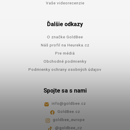
Vaše videorecenzie
Ďalšie odkazy
O značke GoldBee
Náš profil na Heureka.cz
Pre médiá
Obchodné podmienky
Podmienky ochrany osobných údajov
Spojte sa s nami
info
@
goldbee.cz
GoldBee.cz
goldbee_europe
@goldbee_cz