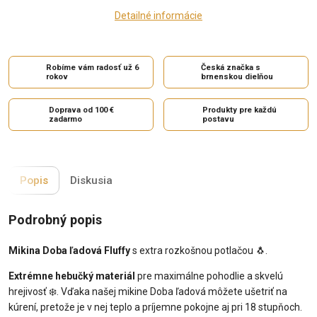
Detailné informácie
Robíme vám radosť už 6
Česká značka s
rokov
brnenskou dielňou
Doprava od 100 €
Produkty pre každú
zadarmo
postavu
Popis
Diskusia
Podrobný popis
Mikina Doba ľadová Fluffy
s extra rozkošnou potlačou 🐧.
Extrémne hebučký materiál
pre maximálne pohodlie a skvelú
hrejivosť ❄️. Vďaka našej mikine Doba ľadová môžete ušetriť na
kúrení, pretože je v nej teplo a príjemne pokojne aj pri 18 stupňoch.