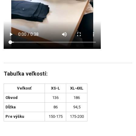
Tabuľka veľkostí:
Veľkosť
XS-L
XL-4XL
Obvod
136
186
Dĺžka
86
94,5
Pre výšku
150-175
175-200