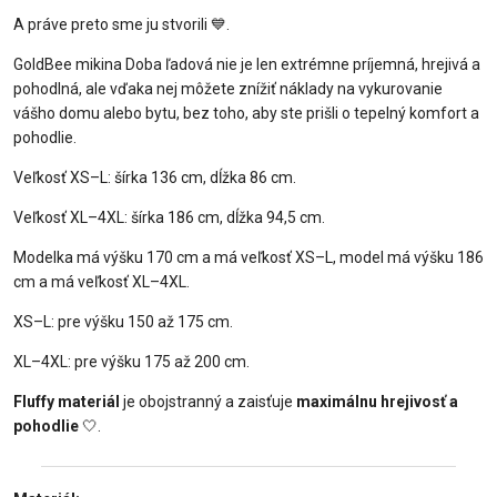
A práve preto sme ju stvorili 💙.
GoldBee mikina Doba ľadová nie je len extrémne príjemná, hrejivá a
pohodlná, ale vďaka nej môžete znížiť náklady na vykurovanie
vášho domu alebo bytu, bez toho, aby ste prišli o tepelný komfort a
pohodlie.
Veľkosť XS–L: šírka 136 cm, dĺžka 86 cm.
Veľkosť XL–4XL: šírka 186 cm, dĺžka 94,5 cm.
Modelka má výšku 170 cm a má veľkosť XS–L, model má výšku 186
cm a má veľkosť XL–4XL.
XS–L: pre výšku 150 až 175 cm.
XL–4XL: pre výšku 175 až 200 cm.
Fluffy materiál
je obojstranný a zaisťuje
maximálnu hrejivosť a
pohodlie
🤍.