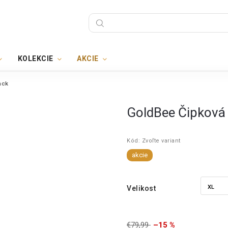
KOLEKCIE
AKCIE
ack
GoldBee Čipková 
Kód:
Zvoľte variant
akcie
Velikost
€79,99
–15 %