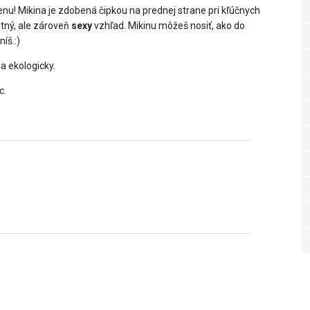
enu! Mikina je zdobená čipkou na prednej strane pri kľúčnych
ntný, ale zároveň
sexy
vzhľad. Mikinu môžeš nosiť, ako do
íš.:)
 a ekologicky.
c.