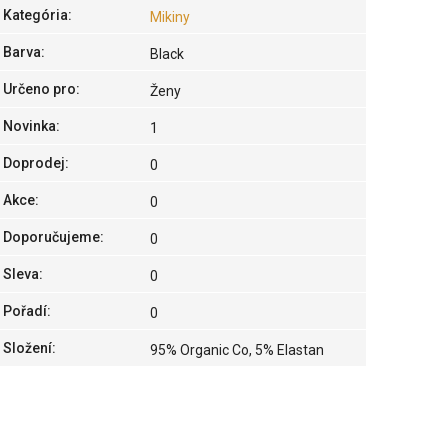
Kategória
:
Mikiny
Barva
:
Black
Určeno pro
:
Ženy
Novinka
:
1
Doprodej
:
0
Akce
:
0
Doporučujeme
:
0
Sleva
:
0
Pořadí
:
0
Složení
:
95% Organic Co, 5% Elastan