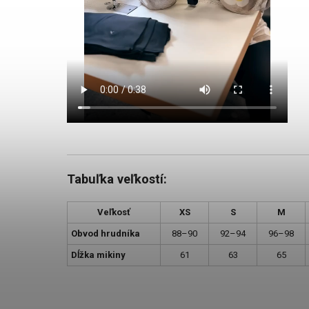
Tabuľka veľkostí:
Veľkosť
XS
S
M
Obvod hrudníka
88–90
92–94
96–98
Dĺžka mikiny
61
63
65