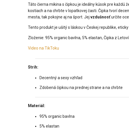
Táto čierna mikina s čipkou je ideálny kúsok pre každú ž
kostiach a na chrbte v lopatkovej časti. Čipka tvorí dece
mesta, tak pokojne aj na šport. Jej
vzdušnosť
určite ocen
Tento produkt je ušitý s láskou v Českej republike, eticky
Zloženie: 95% organic bavlna, 5% elastan, Čipka z Letoví
Video na TikToku
Strih:
Decentný a sexy vzhľad
Zdobená čipkou na prednej strane a na chrbte
Materiál:
95% organic bavlna
5% elastan