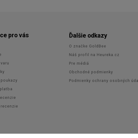
ce pro vás
Ďalšie odkazy
O značke GoldBee
e
Náš profil na Heureka.cz
ovaru
Pre médiá
zky
Obchodné podmienky
 poukazy
Podmienky ochrany osobných úda
platba
recenzie
orecenzie