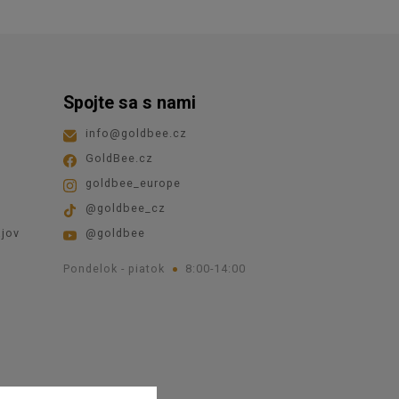
Spojte sa s nami
info
@
goldbee.cz
GoldBee.cz
goldbee_europe
@goldbee_cz
jov
@goldbee
Pondelok - piatok
8:00-14:00