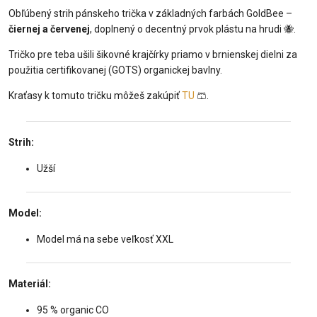
Obľúbený strih pánskeho trička v základných farbách GoldBee –
čiernej a červenej
, doplnený o decentný prvok plástu na hrudi 🐝.
Tričko pre teba ušili šikovné krajčírky priamo v brnienskej dielni za
použitia certifikovanej (GOTS) organickej bavlny.
Kraťasy k tomuto tričku môžeš zakúpiť
TU
🩳.
Strih:
Užší
Model:
Model má na sebe veľkosť XXL
Materiál:
95 % organic CO