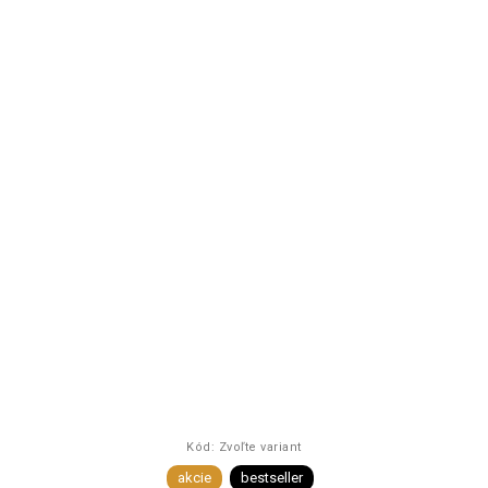
Kód:
Zvoľte variant
akcie
bestseller