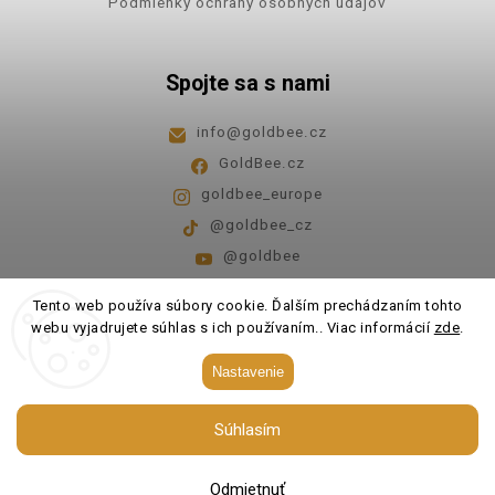
Podmienky ochrany osobných údajov
Spojte sa s nami
info
@
goldbee.cz
GoldBee.cz
goldbee_europe
@goldbee_cz
@goldbee
Pondelok - piatok
8:00-14:00
Tento web používa súbory cookie. Ďalším prechádzaním tohto
webu vyjadrujete súhlas s ich používaním.. Viac informácií
zde
.
Copyright 2026
GoldBee
. Všetky práva vyhradené.
Nastavenie
Upraviť nastavenie cookies
Súhlasím
Vytvořil
Shoptet
| Design
Shoptak.cz.
Odmietnuť