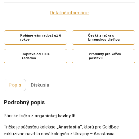
Detailné informácie
Robíme vám radosť už 6
Česká značka s
rokov
brnenskou dielňou
Doprava od 100 €
Produkty pre každú
zadarmo
postavu
Popis
Diskusia
Podrobný popis
Pánske tričko z
organickej bavlny
🧵.
Tričko je súčasťou kolekcie
„Anastasiia“
, ktorú pre GoldBee
exkluzívne navrhla nová kolegyňa z Ukrajiny – Anastasiia.