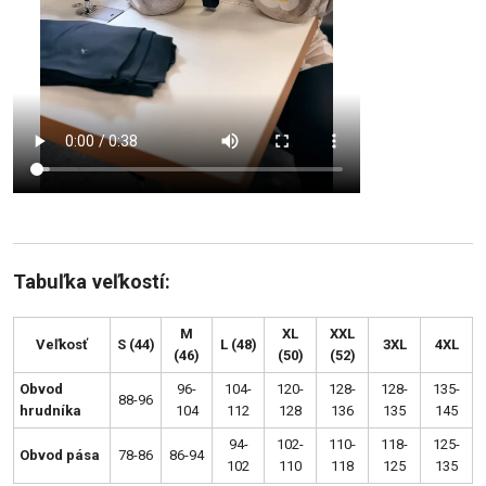
Tabuľka veľkostí:
M
XL
XXL
Veľkosť
S (44)
L (48)
3XL
4XL
(46)
(50)
(52)
Obvod
96-
104-
120-
128-
128-
135-
88-96
hrudníka
104
112
128
136
135
145
94-
102-
110-
118-
125-
Obvod pása
78-86
86-94
102
110
118
125
135