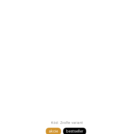
Kód:
Zvoľte variant
akcie
bestseller