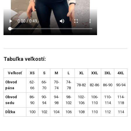
Tabuľka veľkostí:
Veľkosť
XS
S
M
L
XL
XXL
3XL
4XL
Obvod
62-
66-
70-
74-
78-82
82-86
86-90
90-94
pása
66
70
74
78
Obvod
86-
90-
94-
98-
102-
106-
110-
114-
sedu
90
94
98
102
106
110
114
118
Dĺžka
100
102
104
106
108
110
112
114