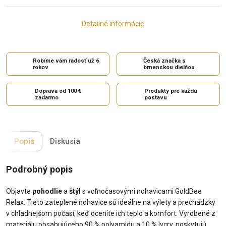
Detailné informácie
Robíme vám radosť už 6
Česká značka s
rokov
brnenskou dielňou
Doprava od 100 €
Produkty pre každú
zadarmo
postavu
Popis
Diskusia
Podrobný popis
Objavte
pohodlie
a
štýl
s voľnočasovými nohavicami GoldBee
Relax. Tieto zateplené nohavice sú ideálne na výlety a prechádzky
v chladnejšom počasí, keď oceníte ich teplo a komfort. Vyrobené z
materiálu obsahujúceho 90 % polyamidu a 10 % lycry, poskytujú