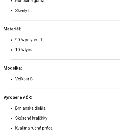
Pohodlná guma
Skvelý fit
Materiál:
90 % polyamid
10 % lycra
Modelka:
Veľkosť S
Vyrobené v ČR:
Brnianska dielňa
Skúsené krajčírky
Kvalitná ručná práca