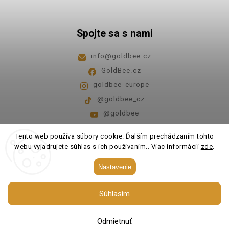
Spojte sa s nami
info
@
goldbee.cz
GoldBee.cz
goldbee_europe
@goldbee_cz
@goldbee
Pondelok - piatok
8:00-14:00
Tento web používa súbory cookie. Ďalším prechádzaním tohto
webu vyjadrujete súhlas s ich používaním.. Viac informácií
zde
.
Copyright 2026
GoldBee
. Všetky práva vyhradené.
Nastavenie
Upraviť nastavenie cookies
Súhlasím
Vytvořil
Shoptet
| Design
Shoptak.cz.
Odmietnuť